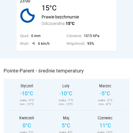
23:00
15°C
Prawie bezchmurnie
Odczuwalna
15°C
Opad:
0 mm
Ciśnienie:
1015 hPa
Wiatr:
6 km/h
Wilgotność:
95%
Pointe-Parent - średnie temperatury
Styczeń
Luty
Marzec
-10°C
-10°C
-5°C
maks. -6°C
maks. -7°C
maks. -2°C
min. -13°C
min. -13°C
min. -8°C
Kwiecień
Maj
Czerwiec
0°C
5°C
11°C
maks. 2°C
maks. 8°C
maks. 13°C