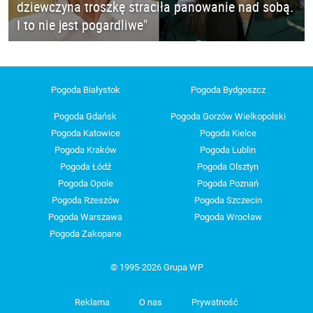
dziewczyna troszkę straciła panowanie nad sobą.
I to nie jest pogardliwe"
Pogoda Białystok
Pogoda Bydgoszcz
Pogoda Gdańsk
Pogoda Gorzów Wielkopolski
Pogoda Katowice
Pogoda Kielce
Pogoda Kraków
Pogoda Lublin
Pogoda Łódź
Pogoda Olsztyn
Pogoda Opole
Pogoda Poznań
Pogoda Rzeszów
Pogoda Szczecin
Pogoda Warszawa
Pogoda Wrocław
Pogoda Zakopane
© 1995-2026 Grupa WP
Reklama
O nas
Prywatność