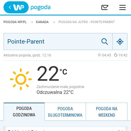
Trwa ładowanie
POLSKA
POGODA WP.PL
KANADA
POGODA NA JUTRO - POINTE-PARENT
EUROPA
ŚWIAT
Aktualna pogoda, godz.
12:16
04:45
19:42
22
JAKOŚĆ POWIETRZA
Zachmurzenie małe, pogodnie
Odczuwalna 22°C
POGODA
POGODA
POGODA NA
GODZINOWA
DŁUGOTERMINOWA
WEEKEND