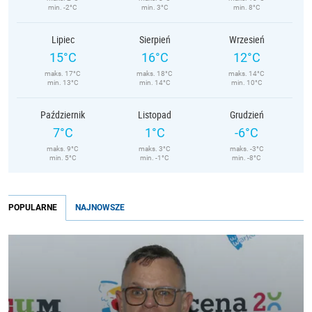
min. -2°C
min. 3°C
min. 8°C
Lipiec
Sierpień
Wrzesień
15°C
16°C
12°C
maks. 17°C
maks. 18°C
maks. 14°C
min. 13°C
min. 14°C
min. 10°C
Październik
Listopad
Grudzień
7°C
1°C
-6°C
maks. 9°C
maks. 3°C
maks. -3°C
min. 5°C
min. -1°C
min. -8°C
POPULARNE
NAJNOWSZE