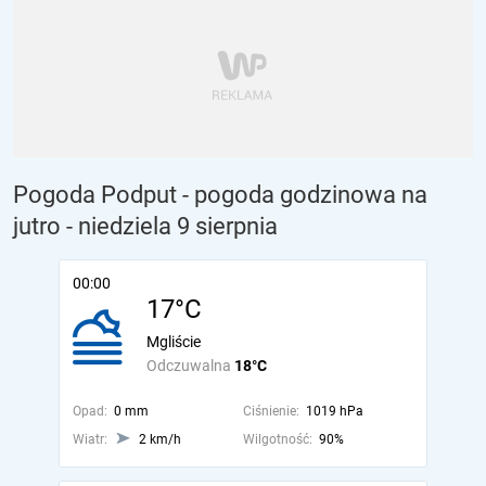
Pogoda Podput - pogoda godzinowa na
jutro
- niedziela 9 sierpnia
00:00
17°C
Mgliście
Odczuwalna
18°C
Opad:
0 mm
Ciśnienie:
1019 hPa
Wiatr:
2 km/h
Wilgotność:
90%