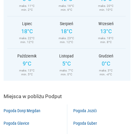
maks. 11°C
maks. 16°C
maks. 20°C
min. 2°C
min. 6°C
min. 10°C
Lipiec
Sierpień
Wrzesień
18°C
18°C
13°C
maks. 22°C
maks. 23°C
maks. 18°C
min. 12°C
min. 12°C
min. 8°C
Październik
Listopad
Grudzień
9°C
5°C
0°C
maks. 13°C
maks. 7°C
maks. 3°C
min. 5°C
min. 0°C
min. -4°C
Miejsca w pobliżu Podput
Pogoda Donji Megdan
Pogoda Jozići
Pogoda Glavice
Pogoda Guber