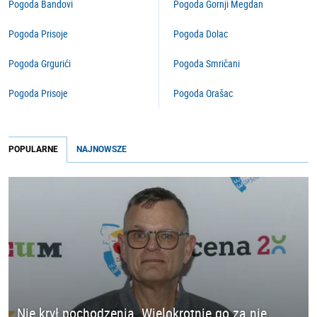
Pogoda Bandovi
Pogoda Gornji Megdan
Pogoda Prisoje
Pogoda Dolac
Pogoda Grgurići
Pogoda Smričani
Pogoda Prisoje
Pogoda Orašac
POPULARNE
NAJNOWSZE
Nie krył pochodzenia. Wielokrotnie go za nie