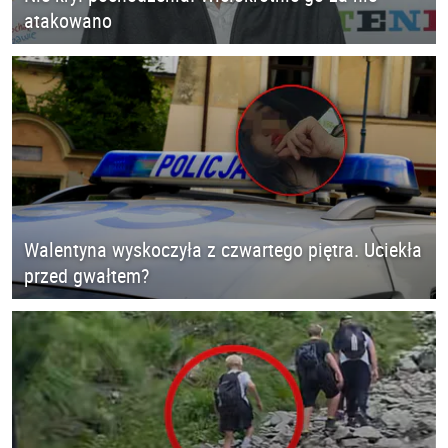
atakowano
Walentyna wyskoczyła z czwartego piętra. Uciekła
przed gwałtem?