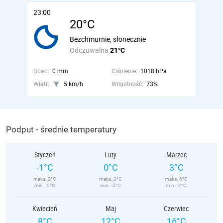
23:00
20°C
Bezchmurnie, słonecznie
Odczuwalna
21°C
Opad:
0 mm
Ciśnienie:
1018 hPa
Wiatr:
5 km/h
Wilgotność:
73%
Podput - średnie temperatury
Styczeń
Luty
Marzec
-1°C
0°C
3°C
maks. 2°C
maks. 3°C
maks. 6°C
min. -5°C
min. -5°C
min. -2°C
Kwiecień
Maj
Czerwiec
8°C
12°C
16°C