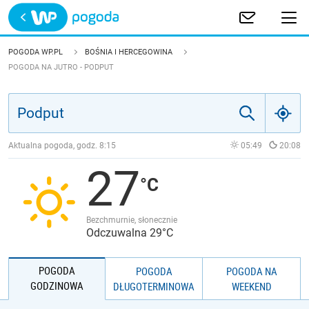
Trwa ładowanie
POLSKA
POGODA WP.PL
BOŚNIA I HERCEGOWINA
POGODA NA JUTRO - PODPUT
EUROPA
ŚWIAT
Aktualna pogoda, godz.
8:15
05:49
20:08
JAKOŚĆ POWIETRZA
27
Bezchmurnie, słonecznie
Odczuwalna 29°C
POGODA
POGODA
POGODA NA
GODZINOWA
DŁUGOTERMINOWA
WEEKEND