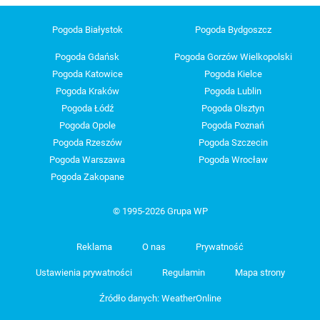
Pogoda Białystok
Pogoda Bydgoszcz
Pogoda Gdańsk
Pogoda Gorzów Wielkopolski
Pogoda Katowice
Pogoda Kielce
Pogoda Kraków
Pogoda Lublin
Pogoda Łódź
Pogoda Olsztyn
Pogoda Opole
Pogoda Poznań
Pogoda Rzeszów
Pogoda Szczecin
Pogoda Warszawa
Pogoda Wrocław
Pogoda Zakopane
© 1995-2026 Grupa WP
Reklama
O nas
Prywatność
Ustawienia prywatności
Regulamin
Mapa strony
Źródło danych: WeatherOnline