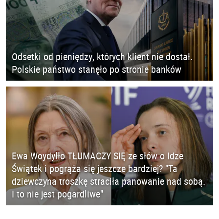
Odsetki od pieniędzy, których klient nie dostał.
Polskie państwo stanęło po stronie banków
Ewa Woydyłło TŁUMACZY SIĘ ze słów o Idze
Świątek i pogrąża się jeszcze bardziej? "Ta
dziewczyna troszkę straciła panowanie nad sobą.
I to nie jest pogardliwe"