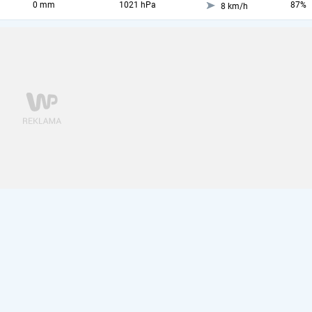
0 mm
1021 hPa
87%
8 km/h