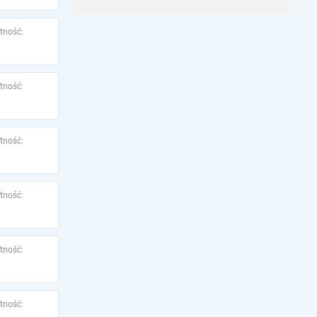
tność:
tność:
tność:
tność:
tność:
tność: