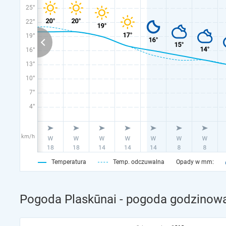
25°
22°
19°
16°
13°
10°
7°
4°
km/h
Temperatura
Temp. odczuwalna
Opady w mm:
Pogoda Plaskūnai - pogoda godzinowa