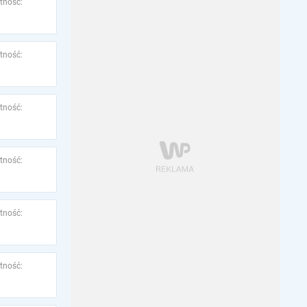
tność:
tność:
tność:
tność:
tność:
tność: