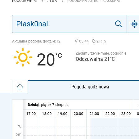
POGODA WP.PL
LITWA
POGODA NA JUTRO - PLASKŪNAI
Aktualna pogoda, godz.
4:12
05:44
21:15
20
Zachmurzenie małe, pogodnie
Odczuwalna 21°C
Pogoda godzinowa
°C
28°