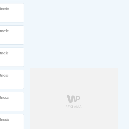
tność:
tność:
tność:
tność:
tność:
tność: