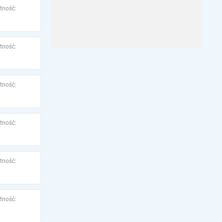
tność:
tność:
tność:
tność:
tność:
tność: