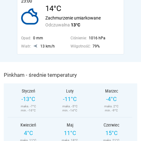
23:00
14°C
Zachmurzenie umiarkowane
Odczuwalna
13°C
Opad:
0 mm
Ciśnienie:
1016 hPa
Wiatr:
13 km/h
Wilgotność:
79%
Pinkham - średnie temperatury
Styczeń
Luty
Marzec
-13°C
-11°C
-4°C
maks. -7°C
maks. -5°C
maks. 2°C
min. -16°C
min. -14°C
min. -9°C
Kwiecień
Maj
Czerwiec
4°C
11°C
15°C
maks. 11°C
maks. 18°C
maks. 21°C