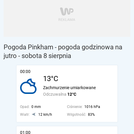
Pogoda Pinkham - pogoda godzinowa na
jutro
- sobota 8 sierpnia
00:00
13°C
Zachmurzenie umiarkowane
Odczuwalna
12°C
Opad:
0 mm
Ciśnienie:
1016 hPa
Wiatr:
12 km/h
Wilgotność:
83%
01:00