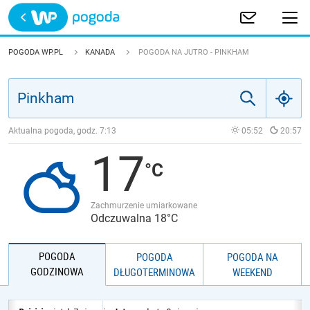
Trwa ładowanie
POLSKA
POGODA WP.PL
KANADA
POGODA NA JUTRO - PINKHAM
EUROPA
ŚWIAT
Aktualna pogoda, godz.
7:13
05:52
20:57
17
JAKOŚĆ POWIETRZA
Zachmurzenie umiarkowane
Odczuwalna 18°C
POGODA
POGODA
POGODA NA
GODZINOWA
DŁUGOTERMINOWA
WEEKEND