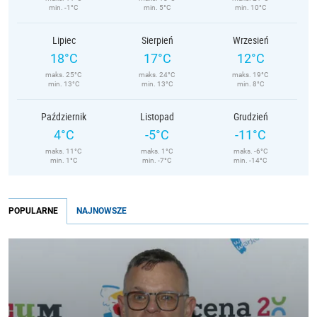
min. -1°C
min. 5°C
min. 10°C
Lipiec
Sierpień
Wrzesień
18°C
17°C
12°C
maks. 25°C
maks. 24°C
maks. 19°C
min. 13°C
min. 13°C
min. 8°C
Październik
Listopad
Grudzień
4°C
-5°C
-11°C
maks. 11°C
maks. 1°C
maks. -6°C
min. 1°C
min. -7°C
min. -14°C
POPULARNE
NAJNOWSZE