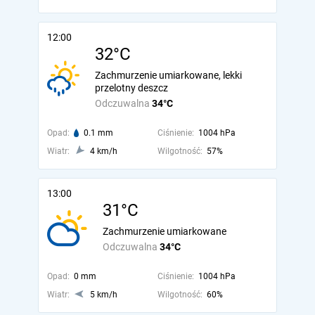
12:00
32°C
Zachmurzenie umiarkowane, lekki
przelotny deszcz
Odczuwalna
34°C
Opad:
0.1 mm
Ciśnienie:
1004 hPa
Wiatr:
4 km/h
Wilgotność:
57%
13:00
31°C
Zachmurzenie umiarkowane
Odczuwalna
34°C
Opad:
0 mm
Ciśnienie:
1004 hPa
Wiatr:
5 km/h
Wilgotność:
60%