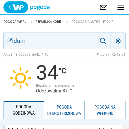
Trwa ładowanie
POLSKA
POGODA WP.PL
REPUBLIKA KOREI
POGODA NA JUTRO - P’IDU-RI
EUROPA
ŚWIAT
Aktualna pogoda, godz.
4:10
05:37
19:31
34
JAKOŚĆ POWIETRZA
Bezchmurnie, słonecznie
Odczuwalna 37°C
POGODA
POGODA
POGODA NA
GODZINOWA
DŁUGOTERMINOWA
WEEKEND