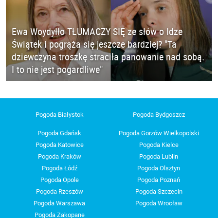
Ewa Woydyłło TŁUMACZY SIĘ ze słów o Idze
Świątek i pogrąża się jeszcze bardziej? "Ta
dziewczyna troszkę straciła panowanie nad sobą.
I to nie jest pogardliwe"
Pogoda Białystok
Pogoda Bydgoszcz
Pogoda Gdańsk
Pogoda Gorzów Wielkopolski
Pogoda Katowice
Pogoda Kielce
Pogoda Kraków
Pogoda Lublin
Pogoda Łódź
Pogoda Olsztyn
Pogoda Opole
Pogoda Poznań
Pogoda Rzeszów
Pogoda Szczecin
Pogoda Warszawa
Pogoda Wrocław
Pogoda Zakopane