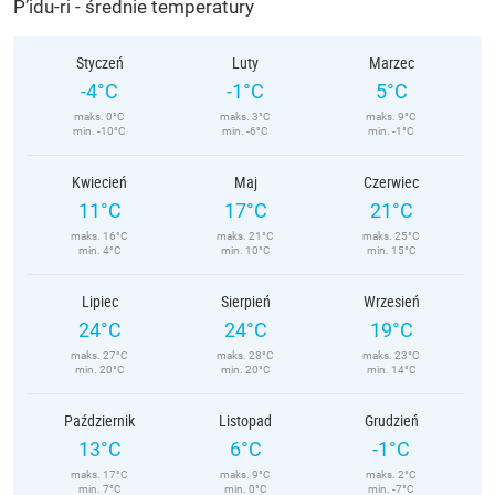
P’idu-ri - średnie temperatury
Styczeń
Luty
Marzec
-4°C
-1°C
5°C
maks. 0°C
maks. 3°C
maks. 9°C
min. -10°C
min. -6°C
min. -1°C
Kwiecień
Maj
Czerwiec
11°C
17°C
21°C
maks. 16°C
maks. 21°C
maks. 25°C
min. 4°C
min. 10°C
min. 15°C
Lipiec
Sierpień
Wrzesień
24°C
24°C
19°C
maks. 27°C
maks. 28°C
maks. 23°C
min. 20°C
min. 20°C
min. 14°C
Październik
Listopad
Grudzień
13°C
6°C
-1°C
maks. 17°C
maks. 9°C
maks. 2°C
min. 7°C
min. 0°C
min. -7°C