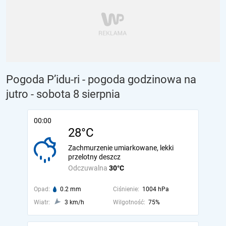
Pogoda P’idu-ri - pogoda godzinowa na
jutro
- sobota 8 sierpnia
00:00
28°C
Zachmurzenie umiarkowane, lekki
przelotny deszcz
Odczuwalna
30°C
Opad:
0.2 mm
Ciśnienie:
1004 hPa
Wiatr:
3 km/h
Wilgotność:
75%