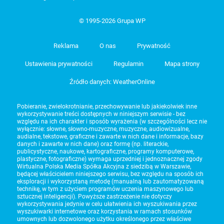
© 1995-2026 Grupa WP
Reklama
O nas
Prywatność
Ustawienia prywatności
Regulamin
Mapa strony
Źródło danych: WeatherOnline
Pobieranie, zwielokrotnianie, przechowywanie lub jakiekolwiek inne
wykorzystywanie treści dostępnych w niniejszym serwisie - bez
względu na ich charakter i sposób wyrażenia (w szczególności lecz nie
wyłącznie: słowne, słowno-muzyczne, muzyczne, audiowizualne,
audialne, tekstowe, graficzne i zawarte w nich dane i informacje, bazy
danych i zawarte w nich dane) oraz formę (np. literackie,
publicystyczne, naukowe, kartograficzne, programy komputerowe,
plastyczne, fotograficzne) wymaga uprzedniej i jednoznacznej zgody
Wirtualna Polska Media Spółka Akcyjna z siedzibą w Warszawie,
będącej właścicielem niniejszego serwisu, bez względu na sposób ich
eksploracji i wykorzystaną metodę (manualną lub zautomatyzowaną
technikę, w tym z użyciem programów uczenia maszynowego lub
sztucznej inteligencji). Powyższe zastrzeżenie nie dotyczy
wykorzystywania jedynie w celu ułatwienia ich wyszukiwania przez
wyszukiwarki internetowe oraz korzystania w ramach stosunków
umownych lub dozwolonego użytku określonego przez właściwe