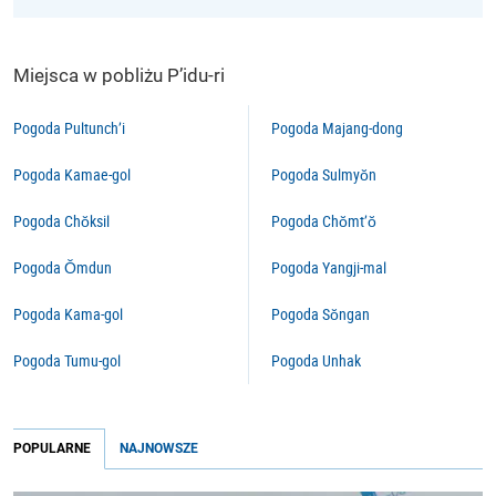
Miejsca w pobliżu P’idu-ri
Pogoda Pultunch’i
Pogoda Majang-dong
Pogoda Kamae-gol
Pogoda Sulmyŏn
Pogoda Chŏksil
Pogoda Chŏmt’ŏ
Pogoda Ŏmdun
Pogoda Yangji-mal
Pogoda Kama-gol
Pogoda Sŏngan
Pogoda Tumu-gol
Pogoda Unhak
POPULARNE
NAJNOWSZE