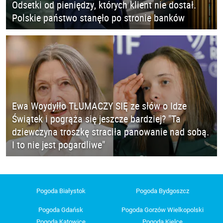
Odsetki od pieniędzy, których klient nie dostał.
Polskie państwo stanęło po stronie banków
Ewa Woydyłło TŁUMACZY SIĘ ze słów o Idze
Świątek i pogrąża się jeszcze bardziej? "Ta
dziewczyna troszkę straciła panowanie nad sobą.
I to nie jest pogardliwe"
Pogoda Białystok
Pogoda Bydgoszcz
Pogoda Gdańsk
Pogoda Gorzów Wielkopolski
Pogoda Katowice
Pogoda Kielce