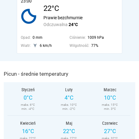
23:00
22°C
Prawie bezchmurnie
Odczuwalna
24°C
Opad:
0 mm
Ciśnienie:
1009 hPa
Wiatr:
6 km/h
Wilgotność:
77%
Picun - średnie temperatury
Styczeń
Luty
Marzec
0°C
4°C
10°C
maks. 6°C
maks. 10°C
maks. 15°C
min. -4°C
min. -2°C
min. 3°C
Kwiecień
Maj
Czerwiec
16°C
22°C
27°C
maks. 22°C
maks. 27°C
maks. 32°C