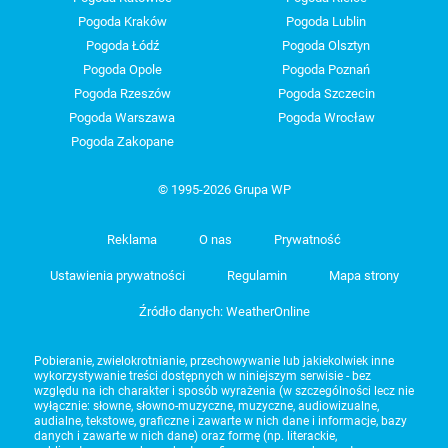
Pogoda Kraków
Pogoda Lublin
Pogoda Łódź
Pogoda Olsztyn
Pogoda Opole
Pogoda Poznań
Pogoda Rzeszów
Pogoda Szczecin
Pogoda Warszawa
Pogoda Wrocław
Pogoda Zakopane
© 1995-2026 Grupa WP
Reklama
O nas
Prywatność
Ustawienia prywatności
Regulamin
Mapa strony
Źródło danych: WeatherOnline
Pobieranie, zwielokrotnianie, przechowywanie lub jakiekolwiek inne
wykorzystywanie treści dostępnych w niniejszym serwisie - bez
względu na ich charakter i sposób wyrażenia (w szczególności lecz nie
wyłącznie: słowne, słowno-muzyczne, muzyczne, audiowizualne,
audialne, tekstowe, graficzne i zawarte w nich dane i informacje, bazy
danych i zawarte w nich dane) oraz formę (np. literackie,