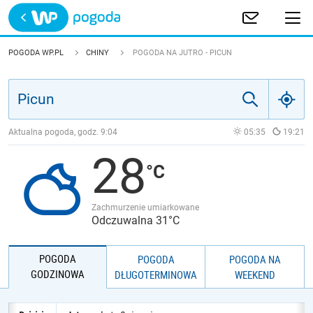
Trwa ładowanie
POLSKA
POGODA WP.PL
CHINY
POGODA NA JUTRO - PICUN
EUROPA
ŚWIAT
Aktualna pogoda, godz.
9:04
05:35
19:21
28
JAKOŚĆ POWIETRZA
Zachmurzenie umiarkowane
Odczuwalna 31°C
POGODA
POGODA
POGODA NA
GODZINOWA
DŁUGOTERMINOWA
WEEKEND