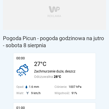
Pogoda Picun - pogoda godzinowa na jutro
- sobota 8 sierpnia
00:00
27°C
Zachmurzenie duże, deszcz
Odczuwalna
28°C
Opad:
1.6 mm
Ciśnienie:
1007 hPa
Wiatr:
9 km/h
Wilgotność:
91%
01:00