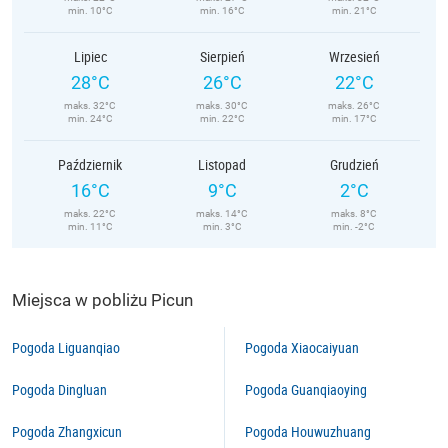
min. 10°C
min. 16°C
min. 21°C
Lipiec
Sierpień
Wrzesień
28°C
26°C
22°C
maks. 32°C
maks. 30°C
maks. 26°C
min. 24°C
min. 22°C
min. 17°C
Październik
Listopad
Grudzień
16°C
9°C
2°C
maks. 22°C
maks. 14°C
maks. 8°C
min. 11°C
min. 3°C
min. -2°C
Miejsca w pobliżu Picun
Pogoda Liguanqiao
Pogoda Xiaocaiyuan
Pogoda Dingluan
Pogoda Guanqiaoying
Pogoda Zhangxicun
Pogoda Houwuzhuang