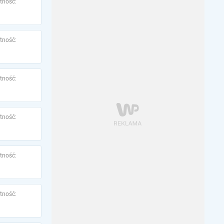
tność:
tność:
tność:
tność:
tność:
tność: