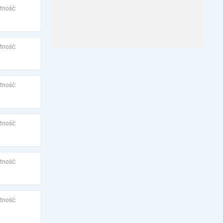
tność:
tność:
tność:
tność:
tność:
tność: