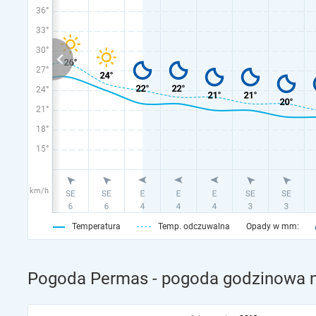
36°
33°
30°
27°
24°
21°
18°
15°
km/h
Temperatura
Temp. odczuwalna
Opady w mm:
Pogoda Permas - pogoda godzinowa n