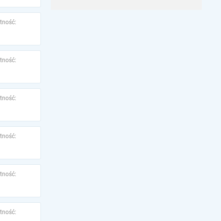
tność:
tność:
tność:
tność:
tność:
tność: