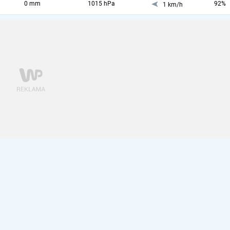
0 mm
1015 hPa
92%
1 km/h