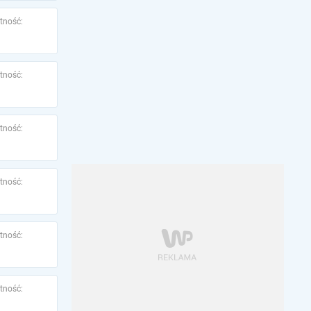
tność:
tność:
tność:
tność:
tność:
tność: