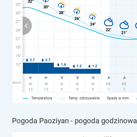
33°
30°
27°
24°
21°
18°
15°
12°
km/h
Temperatura
Temp. odczuwalna
Opady w mm:
Pogoda Paoziyan - pogoda godzinowa 