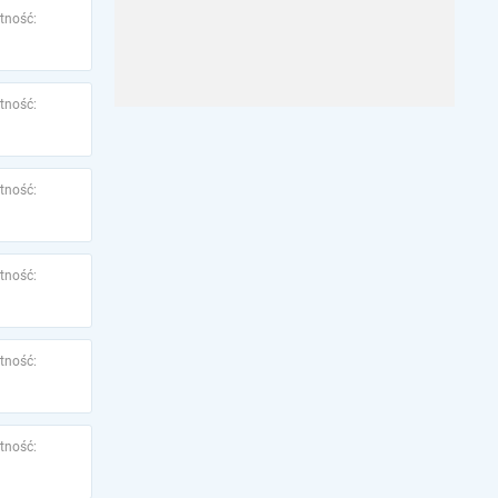
tność:
tność:
tność:
tność:
tność:
tność: