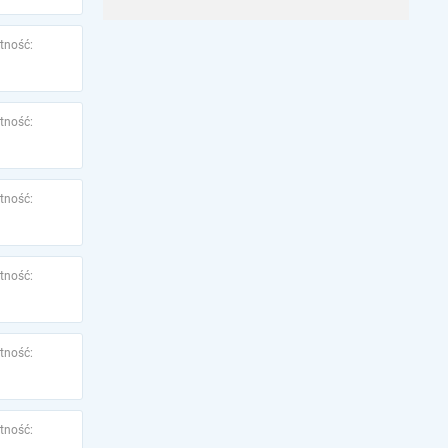
tność:
tność:
tność:
tność:
tność:
tność: