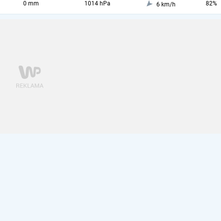
0 mm
1014 hPa
82%
6 km/h