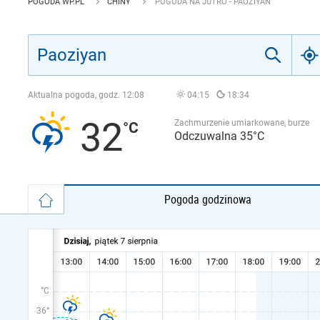
POGODA WP.PL
CHINY
POGODA NA JUTRO - PAOZIYAN
Aktualna pogoda, godz.
12:08
04:15
18:34
32
Zachmurzenie umiarkowane, burze
Odczuwalna 35°C
Pogoda godzinowa
°C
36°