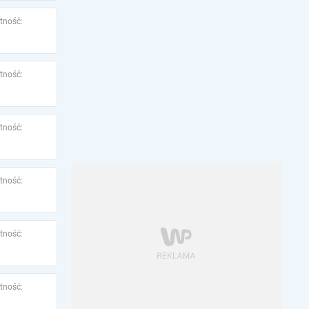
tność:
tność:
tność:
tność:
tność:
tność: