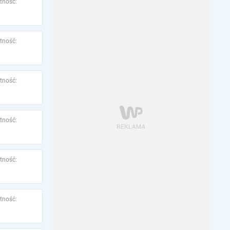
tność:
tność:
tność:
tność:
tność:
tność: