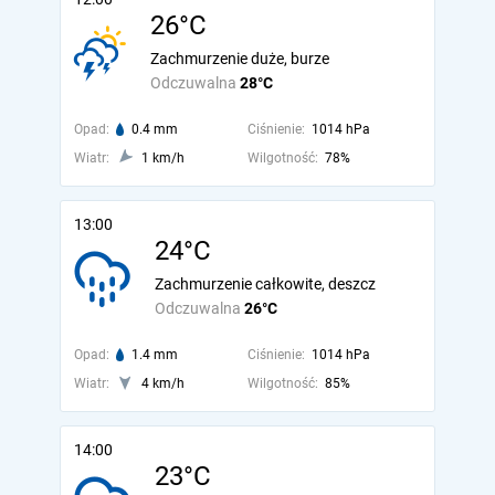
26°C
Zachmurzenie duże, burze
Odczuwalna
28°C
Opad:
0.4 mm
Ciśnienie:
1014 hPa
Wiatr:
1 km/h
Wilgotność:
78%
13:00
24°C
Zachmurzenie całkowite, deszcz
Odczuwalna
26°C
Opad:
1.4 mm
Ciśnienie:
1014 hPa
Wiatr:
4 km/h
Wilgotność:
85%
14:00
23°C