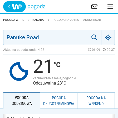
Trwa ładowanie
POLSKA
POGODA WP.PL
KANADA
POGODA NA JUTRO - PANUKE ROAD
EUROPA
ŚWIAT
Aktualna pogoda, godz.
4:22
06:09
20:37
21
JAKOŚĆ POWIETRZA
Zachmurzenie małe, pogodnie
Odczuwalna 23°C
POGODA
POGODA
POGODA NA
GODZINOWA
DŁUGOTERMINOWA
WEEKEND