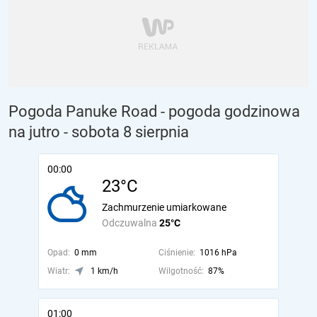
Pogoda Panuke Road - pogoda godzinowa
na jutro
- sobota 8 sierpnia
00:00
23°C
Zachmurzenie umiarkowane
Odczuwalna
25°C
Opad:
0 mm
Ciśnienie:
1016 hPa
Wiatr:
1 km/h
Wilgotność:
87%
01:00