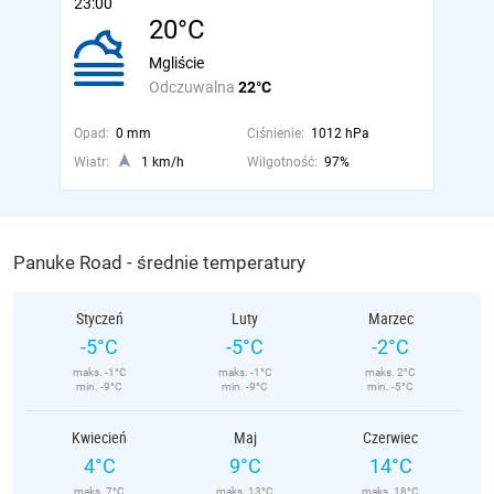
23:00
20°C
Mgliście
Odczuwalna
22°C
Opad:
0 mm
Ciśnienie:
1012 hPa
Wiatr:
1 km/h
Wilgotność:
97%
Panuke Road - średnie temperatury
Styczeń
Luty
Marzec
-5°C
-5°C
-2°C
maks. -1°C
maks. -1°C
maks. 2°C
min. -9°C
min. -9°C
min. -5°C
Kwiecień
Maj
Czerwiec
4°C
9°C
14°C
maks. 7°C
maks. 13°C
maks. 18°C