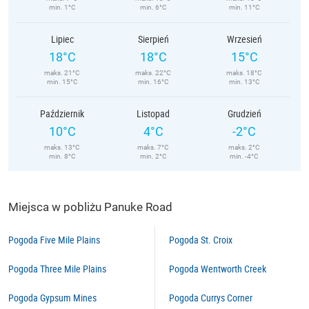
min. 1°C
min. 6°C
min. 11°C
Lipiec
Sierpień
Wrzesień
18°C
18°C
15°C
maks. 21°C
maks. 22°C
maks. 18°C
min. 15°C
min. 16°C
min. 13°C
Październik
Listopad
Grudzień
10°C
4°C
-2°C
maks. 13°C
maks. 7°C
maks. 2°C
min. 8°C
min. 2°C
min. -4°C
Miejsca w pobliżu Panuke Road
Pogoda Five Mile Plains
Pogoda St. Croix
Pogoda Three Mile Plains
Pogoda Wentworth Creek
Pogoda Gypsum Mines
Pogoda Currys Corner