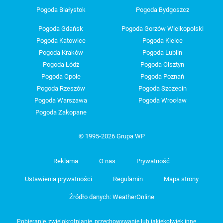
Pogoda Białystok
Pogoda Bydgoszcz
Pogoda Gdańsk
Pogoda Gorzów Wielkopolski
Pogoda Katowice
Pogoda Kielce
Pogoda Kraków
Pogoda Lublin
Pogoda Łódź
Pogoda Olsztyn
Pogoda Opole
Pogoda Poznań
Pogoda Rzeszów
Pogoda Szczecin
Pogoda Warszawa
Pogoda Wrocław
Pogoda Zakopane
© 1995-2026 Grupa WP
Reklama
O nas
Prywatność
Ustawienia prywatności
Regulamin
Mapa strony
Źródło danych: WeatherOnline
Pobieranie, zwielokrotnianie, przechowywanie lub jakiekolwiek inne