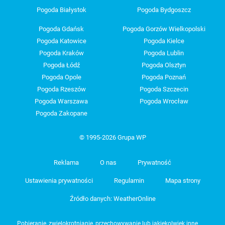
Pogoda Białystok
Pogoda Bydgoszcz
Pogoda Gdańsk
Pogoda Gorzów Wielkopolski
Pogoda Katowice
Pogoda Kielce
Pogoda Kraków
Pogoda Lublin
Pogoda Łódź
Pogoda Olsztyn
Pogoda Opole
Pogoda Poznań
Pogoda Rzeszów
Pogoda Szczecin
Pogoda Warszawa
Pogoda Wrocław
Pogoda Zakopane
© 1995-2026 Grupa WP
Reklama
O nas
Prywatność
Ustawienia prywatności
Regulamin
Mapa strony
Źródło danych: WeatherOnline
Pobieranie, zwielokrotnianie, przechowywanie lub jakiekolwiek inne