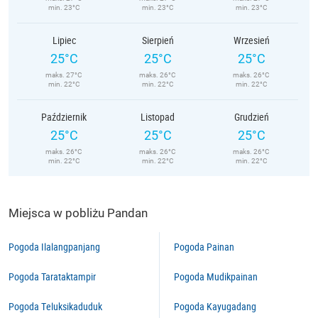
min. 23°C
min. 23°C
min. 23°C
Lipiec
Sierpień
Wrzesień
25°C
25°C
25°C
maks. 27°C
maks. 26°C
maks. 26°C
min. 22°C
min. 22°C
min. 22°C
Październik
Listopad
Grudzień
25°C
25°C
25°C
maks. 26°C
maks. 26°C
maks. 26°C
min. 22°C
min. 22°C
min. 22°C
Miejsca w pobliżu Pandan
Pogoda Ilalangpanjang
Pogoda Painan
Pogoda Tarataktampir
Pogoda Mudikpainan
Pogoda Teluksikaduduk
Pogoda Kayugadang