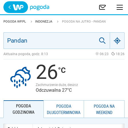
Trwa ładowanie
POLSKA
POGODA WP.PL
INDONEZJA
POGODA NA JUTRO - PANDAN
EUROPA
ŚWIAT
Aktualna pogoda, godz.
8:13
06:23
18:26
26
JAKOŚĆ POWIETRZA
Zachmurzenie duże, deszcz
Odczuwalna 27°C
POGODA
POGODA
POGODA NA
GODZINOWA
DŁUGOTERMINOWA
WEEKEND