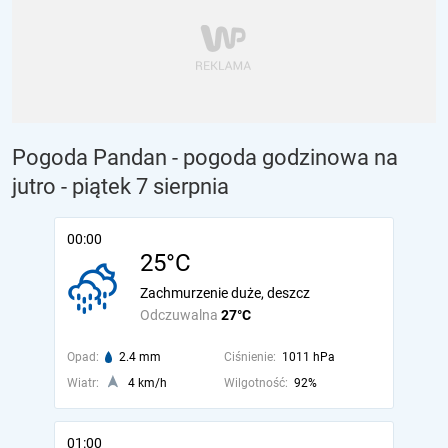
Pogoda Pandan - pogoda godzinowa na
jutro
- piątek 7 sierpnia
00:00
25°C
Zachmurzenie duże, deszcz
Odczuwalna
27°C
Opad:
2.4 mm
Ciśnienie:
1011 hPa
Wiatr:
4 km/h
Wilgotność:
92%
01:00