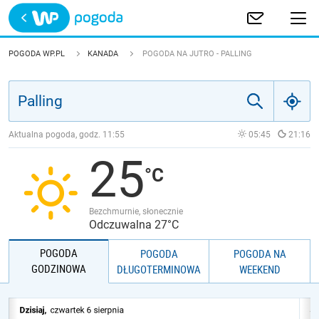
Trwa ładowanie
POLSKA
POGODA WP.PL
KANADA
POGODA NA JUTRO - PALLING
EUROPA
ŚWIAT
Aktualna pogoda, godz.
11:55
05:45
21:16
25
JAKOŚĆ POWIETRZA
Bezchmurnie, słonecznie
Odczuwalna 27°C
POGODA
POGODA
POGODA NA
GODZINOWA
DŁUGOTERMINOWA
WEEKEND