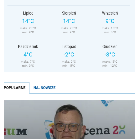
Lipiec
Sierpień
Wrzesień
14°C
14°C
9°C
maks. 20°C
maks. 20°C
maks. 15°C
min. 9°C
min. 9°C
min. 5°C
Październik
Listopad
Grudzień
4°C
-2°C
-8°C
maks. 7°C
maks. 0°C
maks. -5°C
min. 0°C
min. -5°C
min. -12°C
POPULARNE
NAJNOWSZE