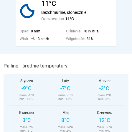
11°C
Bezchmurnie, słonecznie
Odczuwalna
11°C
Opad:
0 mm
Ciśnienie:
1019 hPa
Wiatr:
3 km/h
Wilgotność:
81%
Palling - średnie temperatury
Styczeń
Luty
Marzec
-9°C
-7°C
-3°C
maks. -6°C
maks. -3°C
maks. 2°C
min. -13°C
min. -12°C
min. -8°C
Kwiecień
Maj
Czerwiec
3°C
8°C
12°C
maks. 7°C
maks. 13°C
maks. 17°C
min. -3°C
min. 2°C
min. 6°C