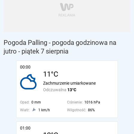
Pogoda Palling - pogoda godzinowa na
jutro
- piątek 7 sierpnia
00:00
11°C
Zachmurzenie umiarkowane
Odczuwalna
13°C
Opad:
0 mm
Ciśnienie:
1016 hPa
Wiatr:
1 km/h
Wilgotność:
86%
01:00