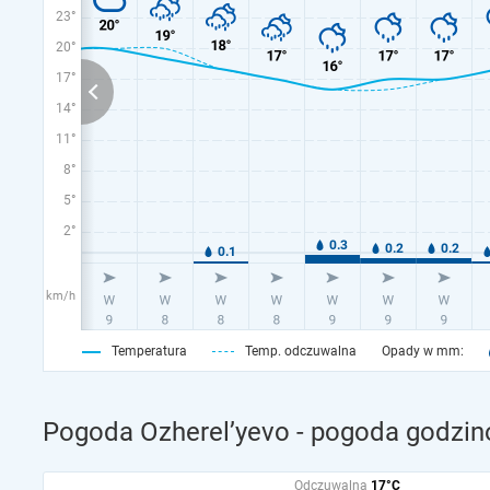
23°
20°
17°
14°
11°
8°
5°
2°
km/h
Temperatura
Temp. odczuwalna
Opady w mm:
Pogoda Ozherel’yevo - pogoda godzin
Odczuwalna
17°C