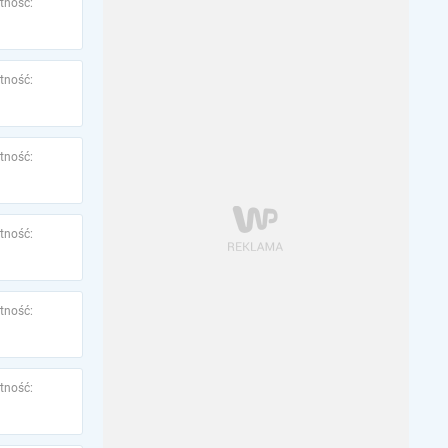
tność:
tność:
tność:
tność:
tność:
tność: