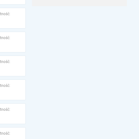
tność:
tność:
tność:
tność:
tność:
tność: