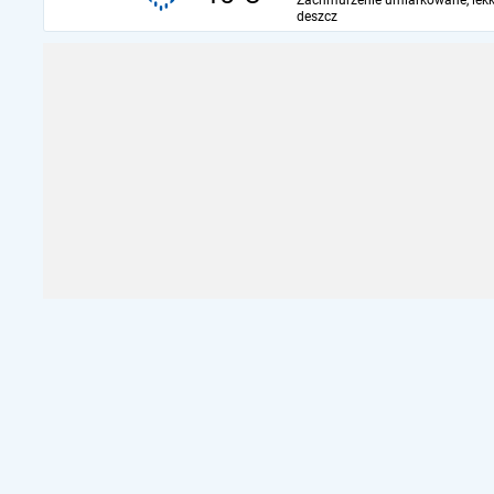
Zachmurzenie umiarkowane, lekk
deszcz