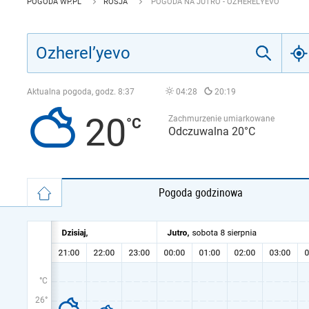
POGODA WP.PL
ROSJA
POGODA NA JUTRO - OZHEREL’YEVO
Aktualna pogoda, godz.
8:37
04:28
20:19
20
Zachmurzenie umiarkowane
Odczuwalna 20°C
Pogoda godzinowa
°C
26°