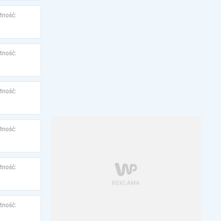
tność:
tność:
tność:
tność:
tność:
tność: