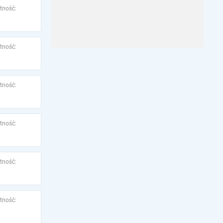
tność:
tność:
tność:
tność:
tność:
tność: