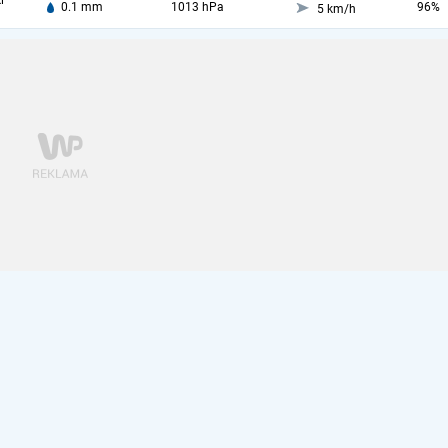
i
0.1 mm
1013 hPa
96%
5 km/h