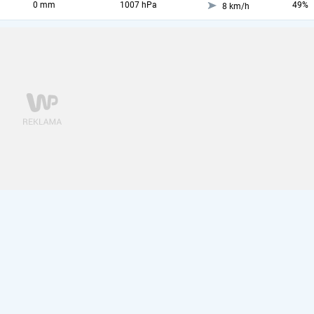
0 mm
1007 hPa
49%
8 km/h