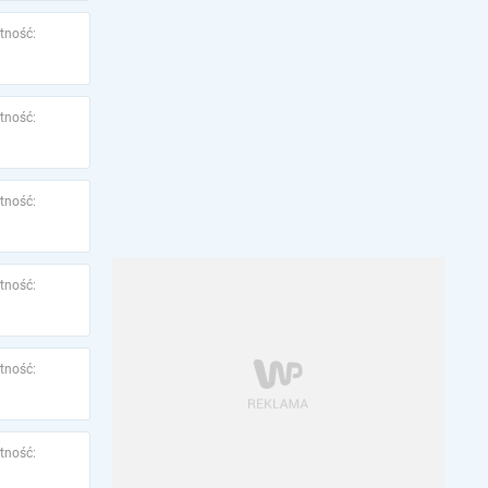
tność:
tność:
tność:
tność:
tność:
tność: