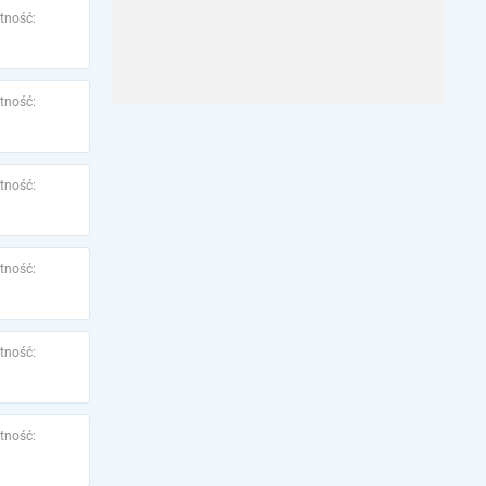
tność:
tność:
tność:
tność:
tność:
tność: