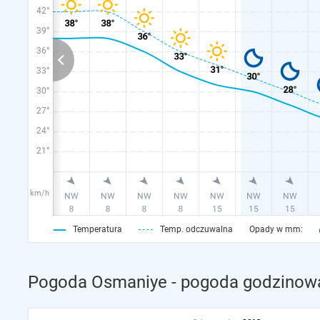
42°
39°
36°
33°
30°
27°
24°
21°
km/h
Temperatura
Temp. odczuwalna
Opady w mm:
Pogoda Osmaniye - pogoda godzinowa