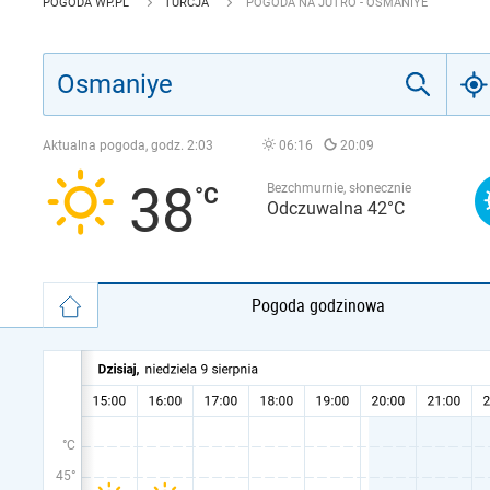
POGODA WP.PL
TURCJA
POGODA NA JUTRO - OSMANIYE
Aktualna pogoda, godz.
2:03
06:16
20:09
38
Bezchmurnie, słonecznie
Odczuwalna 42°C
Pogoda godzinowa
°C
45°