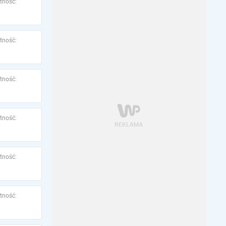
tność:
tność:
tność:
tność:
tność:
tność: