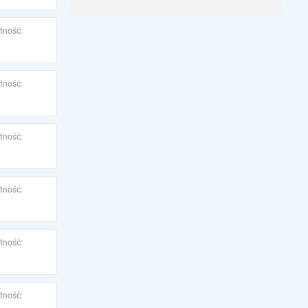
tność:
tność:
tność:
tność:
tność:
tność: