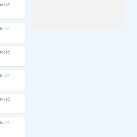
tność:
tność:
tność:
tność:
tność:
tność: