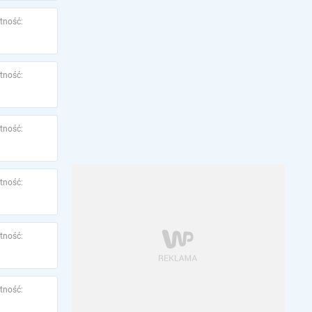
tność:
tność:
tność:
tność:
tność:
tność: