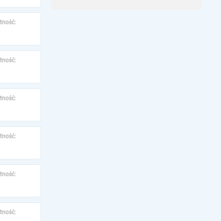
tność:
tność:
tność:
tność:
tność:
tność: