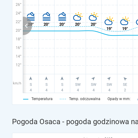
26°
24°
22°
20°
18°
16°
14°
12°
km/h
Temperatura
Temp. odczuwalna
Opady w mm:
Pogoda Osaca - pogoda godzinowa na 