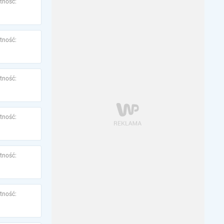
tność:
tność:
tność:
tność:
tność:
tność: