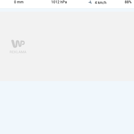
0 mm
1012 hPa
88%
4 km/h