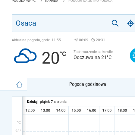
POGODA WP.PL
KANADA
POGODA NA JUTRO - OSACA
Aktualna pogoda, godz.
11:55
06:09
20:31
20
Zachmurzenie całkowite
Odczuwalna 21°C
Pogoda godzinowa
°C
28°