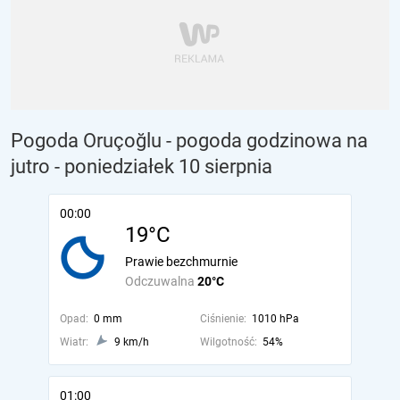
Pogoda Oruçoğlu - pogoda godzinowa na
jutro
- poniedziałek 10 sierpnia
00:00
19°C
Prawie bezchmurnie
Odczuwalna
20°C
Opad:
0 mm
Ciśnienie:
1010 hPa
Wiatr:
9 km/h
Wilgotność:
54%
01:00