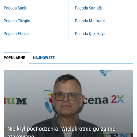
Pogoda Saçlı
Pogoda Samağır
Pogoda Tözgün
Pogoda Melikgazi
Pogoda Ekinciler
Pogoda Çakılkaya
POPULARNE
NAJNOWSZE
Nie krył pochodzenia. Wielokrotnie go za nie
atakowano