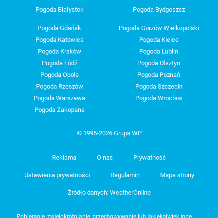
Pogoda Białystok
Pogoda Bydgoszcz
Pogoda Gdańsk
Pogoda Gorzów Wielkopolski
Pogoda Katowice
Pogoda Kielce
Pogoda Kraków
Pogoda Lublin
Pogoda Łódź
Pogoda Olsztyn
Pogoda Opole
Pogoda Poznań
Pogoda Rzeszów
Pogoda Szczecin
Pogoda Warszawa
Pogoda Wrocław
Pogoda Zakopane
© 1995-2026 Grupa WP
Reklama
O nas
Prywatność
Ustawienia prywatności
Regulamin
Mapa strony
Źródło danych: WeatherOnline
Pobieranie, zwielokrotnianie, przechowywanie lub jakiekolwiek inne