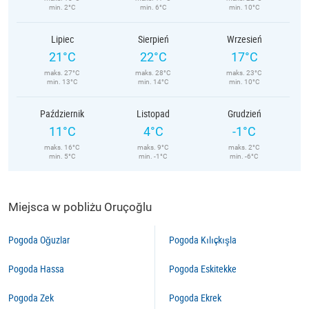
min. 2°C
min. 6°C
min. 10°C
Lipiec
Sierpień
Wrzesień
21°C
22°C
17°C
maks. 27°C
maks. 28°C
maks. 23°C
min. 13°C
min. 14°C
min. 10°C
Październik
Listopad
Grudzień
11°C
4°C
-1°C
maks. 16°C
maks. 9°C
maks. 2°C
min. 5°C
min. -1°C
min. -6°C
Miejsca w pobliżu Oruçoğlu
Pogoda Oğuzlar
Pogoda Kılıçkışla
Pogoda Hassa
Pogoda Eskitekke
Pogoda Zek
Pogoda Ekrek