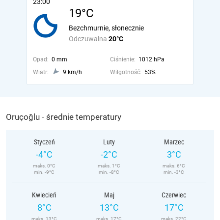
23:00
19°C
Bezchmurnie, słonecznie
Odczuwalna
20°C
Opad:
0 mm
Ciśnienie:
1012 hPa
Wiatr:
9 km/h
Wilgotność:
53%
Oruçoğlu - średnie temperatury
Styczeń
Luty
Marzec
-4°C
-2°C
3°C
maks. 0°C
maks. 1°C
maks. 6°C
min. -9°C
min. -8°C
min. -3°C
Kwiecień
Maj
Czerwiec
8°C
13°C
17°C
maks. 13°C
maks. 17°C
maks. 22°C