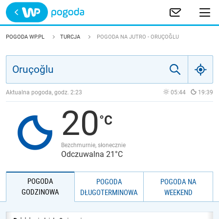
Trwa ładowanie
POLSKA
POGODA WP.PL
TURCJA
POGODA NA JUTRO - ORUÇOĞLU
EUROPA
ŚWIAT
Aktualna pogoda, godz.
2:23
05:44
19:39
20
JAKOŚĆ POWIETRZA
Bezchmurnie, słonecznie
Odczuwalna 21°C
POGODA
POGODA
POGODA NA
GODZINOWA
DŁUGOTERMINOWA
WEEKEND