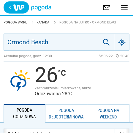
Trwa ładowanie
POLSKA
POGODA WP.PL
KANADA
POGODA NA JUTRO - ORMOND BEACH
EUROPA
ŚWIAT
Aktualna pogoda, godz.
12:30
06:22
20:40
26
JAKOŚĆ POWIETRZA
Zachmurzenie umiarkowane, burze
Odczuwalna 28°C
POGODA
POGODA
POGODA NA
GODZINOWA
DŁUGOTERMINOWA
WEEKEND