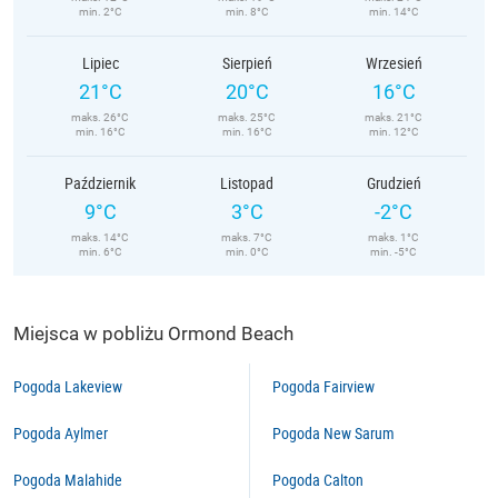
min. 2°C
min. 8°C
min. 14°C
Lipiec
Sierpień
Wrzesień
21°C
20°C
16°C
maks. 26°C
maks. 25°C
maks. 21°C
min. 16°C
min. 16°C
min. 12°C
Październik
Listopad
Grudzień
9°C
3°C
-2°C
maks. 14°C
maks. 7°C
maks. 1°C
min. 6°C
min. 0°C
min. -5°C
Miejsca w pobliżu Ormond Beach
Pogoda Lakeview
Pogoda Fairview
Pogoda Aylmer
Pogoda New Sarum
Pogoda Malahide
Pogoda Calton