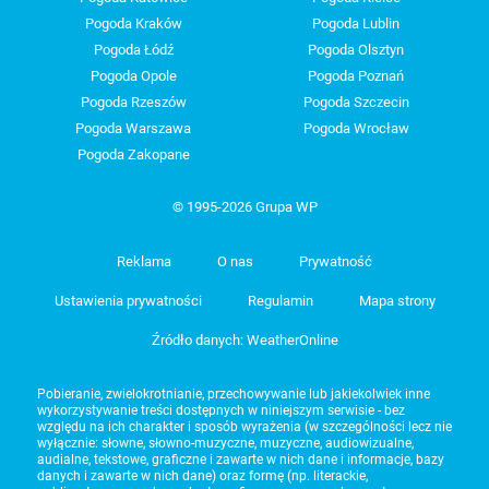
Pogoda Kraków
Pogoda Lublin
Pogoda Łódź
Pogoda Olsztyn
Pogoda Opole
Pogoda Poznań
Pogoda Rzeszów
Pogoda Szczecin
Pogoda Warszawa
Pogoda Wrocław
Pogoda Zakopane
© 1995-2026 Grupa WP
Reklama
O nas
Prywatność
Ustawienia prywatności
Regulamin
Mapa strony
Źródło danych: WeatherOnline
Pobieranie, zwielokrotnianie, przechowywanie lub jakiekolwiek inne
wykorzystywanie treści dostępnych w niniejszym serwisie - bez
względu na ich charakter i sposób wyrażenia (w szczególności lecz nie
wyłącznie: słowne, słowno-muzyczne, muzyczne, audiowizualne,
audialne, tekstowe, graficzne i zawarte w nich dane i informacje, bazy
danych i zawarte w nich dane) oraz formę (np. literackie,