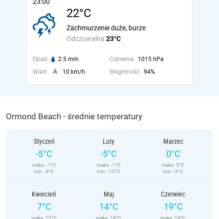
23:00
22°C
Zachmurzenie duże, burze
Odczuwalna
23°C
Opad:
2.5 mm
Ciśnienie:
1015 hPa
Wiatr:
10 km/h
Wilgotność:
94%
Ormond Beach - średnie temperatury
Styczeń
Luty
Marzec
-5°C
-5°C
0°C
maks. -1°C
maks. -1°C
maks. 5°C
min. -9°C
min. -10°C
min. -5°C
Kwiecień
Maj
Czerwiec
7°C
14°C
19°C
maks. 12°C
maks. 19°C
maks. 24°C