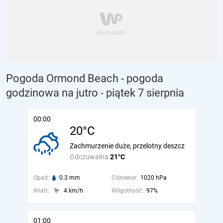
Pogoda Ormond Beach - pogoda
godzinowa na jutro
- piątek 7 sierpnia
00:00
20°C
Zachmurzenie duże, przelotny deszcz
Odczuwalna
21°C
Opad:
0.3 mm
Ciśnienie:
1020 hPa
Wiatr:
4 km/h
Wilgotność:
97%
01:00