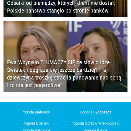
Odsetki od pieniędzy, których klient nie dostał.
Polskie państwo stanęło po stronie banków
Ewa Woydyłło TŁUMACZY SIĘ ze słów o Idze
Świątek i pogrąża się jeszcze bardziej? "Ta
dziewczyna troszkę straciła panowanie nad sobą.
I to nie jest pogardliwe"
Pogoda Białystok
Pogoda Bydgoszcz
Pogoda Gdańsk
Pogoda Gorzów Wielkopolski
Pogoda Katowice
Pogoda Kielce