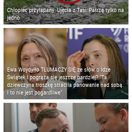
Chłopiec przyłapany. Ujęcia z Tatr. Patrzą tylko na
jedno
Ewa Woydyłło TŁUMACZY SIĘ ze słów o Idze
Świątek i pogrąża się jeszcze bardziej? "Ta
dziewczyna troszkę straciła panowanie nad sobą.
I to nie jest pogardliwe"