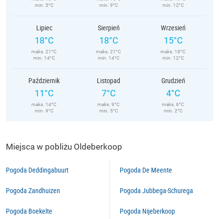
min. 5°C
min. 9°C
min. 12°C
Lipiec
Sierpień
Wrzesień
18°C
18°C
15°C
maks. 21°C
maks. 21°C
maks. 18°C
min. 14°C
min. 14°C
min. 12°C
Październik
Listopad
Grudzień
11°C
7°C
4°C
maks. 14°C
maks. 9°C
maks. 6°C
min. 9°C
min. 5°C
min. 2°C
Miejsca w pobliżu Oldeberkoop
Pogoda Deddingabuurt
Pogoda De Meente
Pogoda Zandhuizen
Pogoda Jubbega-Schurega
Pogoda Boekelte
Pogoda Nijeberkoop