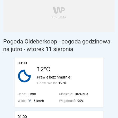
Pogoda Oldeberkoop - pogoda godzinowa
na jutro
- wtorek 11 sierpnia
00:00
12°C
Prawie bezchmurnie
Odczuwalna
12°C
Opad:
0 mm
Ciśnienie:
1024 hPa
Wiatr:
5 km/h
Wilgotność:
90%
01:00