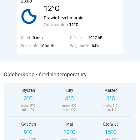
23:00
12°C
Prawie bezchmurnie
Odczuwalna
11°C
Opad:
0 mm
Ciśnienie:
1027 hPa
Wiatr:
10 km/h
Wilgotność:
84%
Oldeberkoop - średnie temperatury
Styczeń
Luty
Marzec
3°C
4°C
6°C
maks. 5°C
maks. 6°C
maks. 9°C
min. 1°C
min. 1°C
min. 3°C
Kwiecień
Maj
Czerwiec
9°C
13°C
15°C
maks. 13°C
maks. 16°C
maks. 19°C