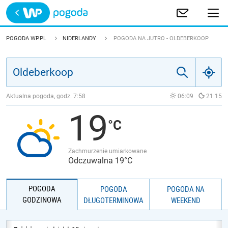
Trwa ładowanie
POLSKA
POGODA WP.PL
NIDERLANDY
POGODA NA JUTRO - OLDEBERKOOP
EUROPA
ŚWIAT
Aktualna pogoda, godz.
7:58
06:09
21:15
19
JAKOŚĆ POWIETRZA
Zachmurzenie umiarkowane
Odczuwalna 19°C
POGODA
POGODA
POGODA NA
GODZINOWA
DŁUGOTERMINOWA
WEEKEND