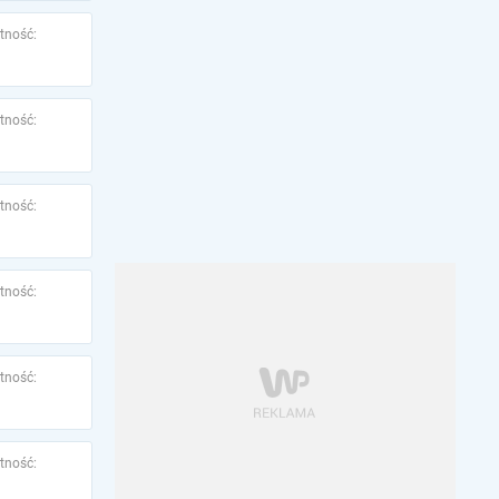
tność:
tność:
tność:
tność:
tność:
tność: