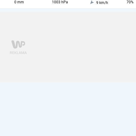
0 mm
1003 hPa
70%
9 km/h