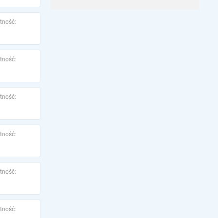
tność:
tność:
tność:
tność:
tność:
tność: