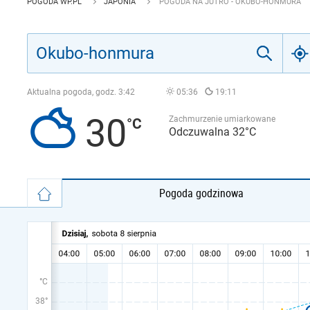
POGODA WP.PL
JAPONIA
POGODA NA JUTRO - OKUBO-HONMURA
Aktualna pogoda, godz.
3:42
05:36
19:11
30
Zachmurzenie umiarkowane
Odczuwalna 32°C
Pogoda godzinowa
°C
38°