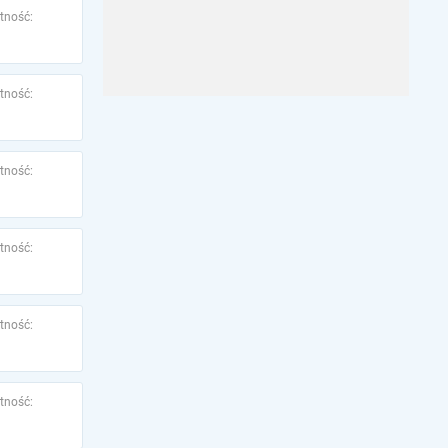
tność:
tność:
tność:
tność:
tność:
tność: