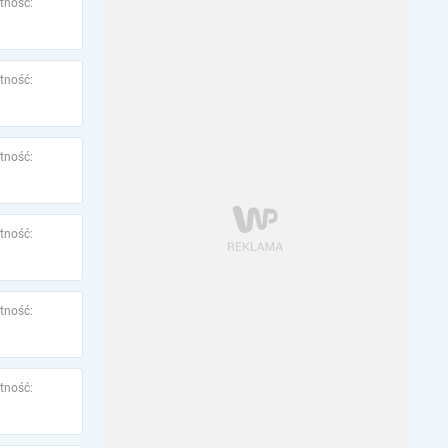
tność:
tność:
tność:
tność:
tność:
tność: