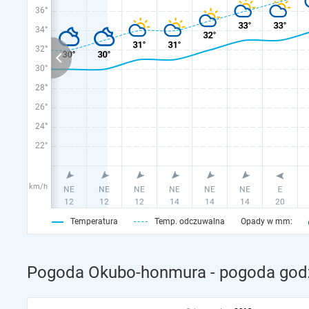
36°
34°
32°
30°
28°
26°
24°
22°
km/h
Temperatura
Temp. odczuwalna
Opady w mm:
Pogoda Okubo-honmura - pogoda godz