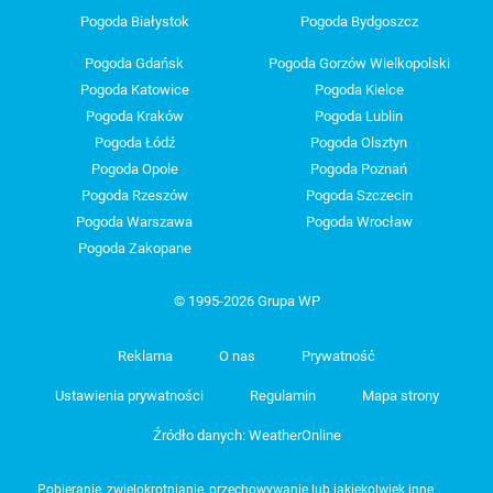
Pogoda Białystok
Pogoda Bydgoszcz
Pogoda Gdańsk
Pogoda Gorzów Wielkopolski
Pogoda Katowice
Pogoda Kielce
Pogoda Kraków
Pogoda Lublin
Pogoda Łódź
Pogoda Olsztyn
Pogoda Opole
Pogoda Poznań
Pogoda Rzeszów
Pogoda Szczecin
Pogoda Warszawa
Pogoda Wrocław
Pogoda Zakopane
© 1995-2026 Grupa WP
Reklama
O nas
Prywatność
Ustawienia prywatności
Regulamin
Mapa strony
Źródło danych: WeatherOnline
Pobieranie, zwielokrotnianie, przechowywanie lub jakiekolwiek inne