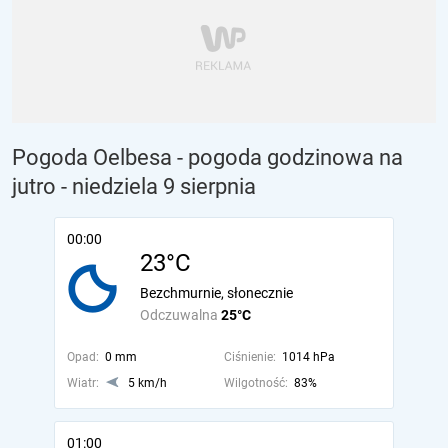
Pogoda Oelbesa - pogoda godzinowa na
jutro
- niedziela 9 sierpnia
00:00
23°C
Bezchmurnie, słonecznie
Odczuwalna
25°C
Opad:
0 mm
Ciśnienie:
1014 hPa
Wiatr:
5 km/h
Wilgotność:
83%
01:00