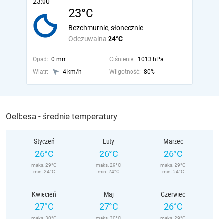
23:00
23°C
Bezchmurnie, słonecznie
Odczuwalna
24°C
Opad:
0 mm
Ciśnienie:
1013 hPa
Wiatr:
4 km/h
Wilgotność:
80%
Oelbesa - średnie temperatury
Styczeń
Luty
Marzec
26°C
26°C
26°C
maks. 29°C
maks. 29°C
maks. 29°C
min. 24°C
min. 24°C
min. 24°C
Kwiecień
Maj
Czerwiec
27°C
27°C
26°C
maks. 30°C
maks. 30°C
maks. 29°C