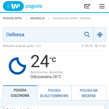
Trwa ładowanie
POLSKA
POGODA WP.PL
INDONEZJA
POGODA NA JUTRO - OELBESA
EUROPA
ŚWIAT
Aktualna pogoda, godz.
1:37
05:58
17:42
24
JAKOŚĆ POWIETRZA
Bezchmurnie, słonecznie
Odczuwalna 26°C
POGODA
POGODA
POGODA NA
GODZINOWA
DŁUGOTERMINOWA
WEEKEND