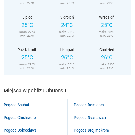
min. 24°C
min. 23°C
min. 22°C
Lipiec
Sierpień
Wrzesień
25°C
24°C
25°C
maks. 27°C
maks. 28°C
maks. 28°C
min. 22°C
min. 22°C
min. 22°C
Październik
Listopad
Grudzień
25°C
26°C
26°C
maks. 29°C
maks. 30°C
maks. 31°C
min. 22°C
min. 23°C
min. 23°C
Miejsca w pobliżu Obuonsu
Pogoda Asuboi
Pogoda Domiabra
Pogoda Chichiwere
Pogoda Nyanawasi
Pogoda Dokrochiwa
Pogoda Brejimakrom