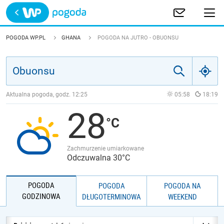
Trwa ładowanie
POLSKA
POGODA WP.PL
GHANA
POGODA NA JUTRO - OBUONSU
EUROPA
ŚWIAT
Aktualna pogoda, godz.
12:25
05:58
18:19
28
JAKOŚĆ POWIETRZA
Zachmurzenie umiarkowane
Odczuwalna 30°C
POGODA
POGODA
POGODA NA
GODZINOWA
DŁUGOTERMINOWA
WEEKEND