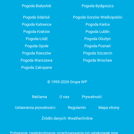
Pogoda Białystok
Pogoda Bydgoszcz
Pogoda Gdańsk
Pogoda Gorzów Wielkopolski
Pogoda Katowice
Pogoda Kielce
Pogoda Kraków
Pogoda Lublin
Pogoda Łódź
Pogoda Olsztyn
Pogoda Opole
Pogoda Poznań
Pogoda Rzeszów
Pogoda Szczecin
Pogoda Warszawa
Pogoda Wrocław
Pogoda Zakopane
© 1995-2026 Grupa WP
Reklama
O nas
Prywatność
Ustawienia prywatności
Regulamin
Mapa strony
Źródło danych: WeatherOnline
Pobieranie, zwielokrotnianie, przechowywanie lub jakiekolwiek inne