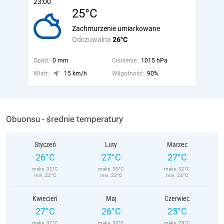
23:00
25°C
Zachmurzenie umiarkowane
Odczuwalna
26°C
Opad:
0 mm
Ciśnienie:
1015 hPa
Wiatr:
15 km/h
Wilgotność:
90%
Obuonsu - średnie temperatury
Styczeń
Luty
Marzec
26°C
27°C
27°C
maks. 32°C
maks. 33°C
maks. 32°C
min. 22°C
min. 23°C
min. 24°C
Kwiecień
Maj
Czerwiec
27°C
26°C
25°C
maks. 32°C
maks. 30°C
maks. 28°C