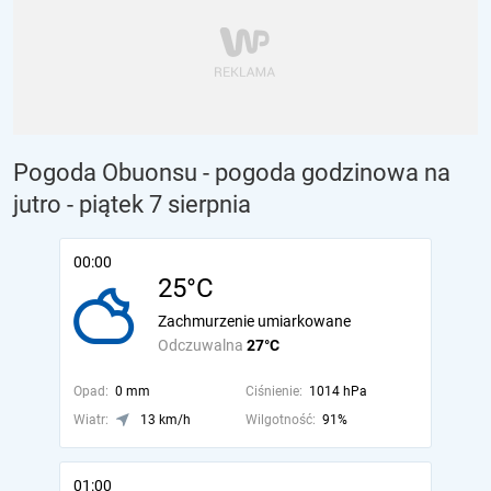
Pogoda Obuonsu - pogoda godzinowa na
jutro
- piątek 7 sierpnia
00:00
25°C
Zachmurzenie umiarkowane
Odczuwalna
27°C
Opad:
0 mm
Ciśnienie:
1014 hPa
Wiatr:
13 km/h
Wilgotność:
91%
01:00