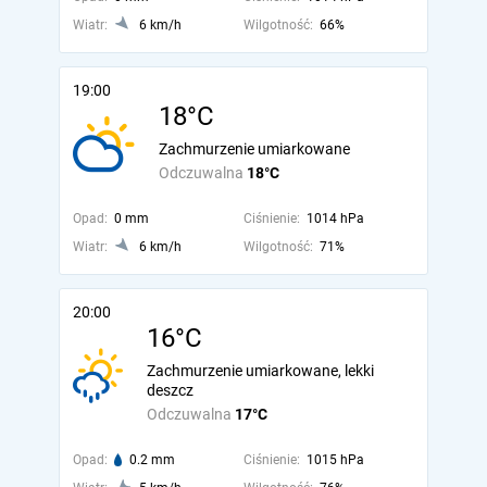
Wiatr:
6 km/h
Wilgotność:
66%
19:00
18°C
Zachmurzenie umiarkowane
Odczuwalna
18°C
Opad:
0 mm
Ciśnienie:
1014 hPa
Wiatr:
6 km/h
Wilgotność:
71%
20:00
16°C
Zachmurzenie umiarkowane, lekki
deszcz
Odczuwalna
17°C
Opad:
0.2 mm
Ciśnienie:
1015 hPa