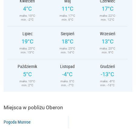
Kwiecień
Maj
Czerwiec
4°C
11°C
17°C
maks. 10°C
maks. 17°C
maks. 22°C
min. -2°C
min. 6°C
min. 12°C
Lipiec
Sierpień
Wrzesień
19°C
18°C
13°C
maks. 25°C
maks. 25°C
maks. 20°C
min. 15°C
min. 14°C
min. 9°C
Październik
Listopad
Grudzień
5°C
-4°C
-13°C
maks. 10°C
maks. 0°C
maks. -8°C
min. 2°C
min. -7°C
min. -16°C
Miejsca w pobliżu Oberon
Pogoda Munroe