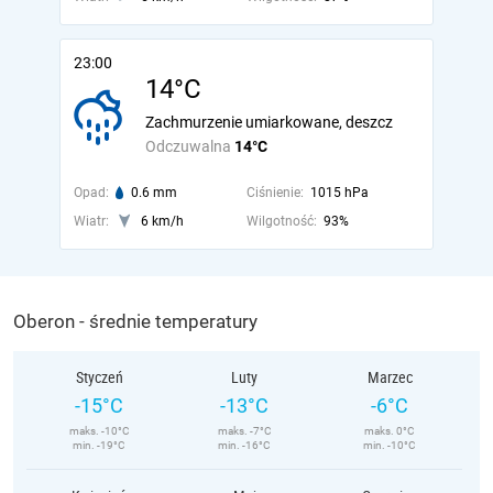
23:00
14°C
Zachmurzenie umiarkowane, deszcz
Odczuwalna
14°C
Opad:
0.6 mm
Ciśnienie:
1015 hPa
Wiatr:
6 km/h
Wilgotność:
93%
Oberon - średnie temperatury
Styczeń
Luty
Marzec
-15°C
-13°C
-6°C
maks. -10°C
maks. -7°C
maks. 0°C
min. -19°C
min. -16°C
min. -10°C