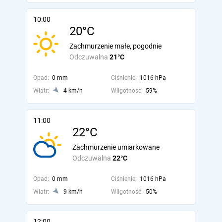
10:00
20°C
Zachmurzenie małe, pogodnie
Odczuwalna
21°C
Opad:
0 mm
Ciśnienie:
1016 hPa
Wiatr:
4 km/h
Wilgotność:
59%
11:00
22°C
Zachmurzenie umiarkowane
Odczuwalna
22°C
Opad:
0 mm
Ciśnienie:
1016 hPa
Wiatr:
9 km/h
Wilgotność:
50%
12:00