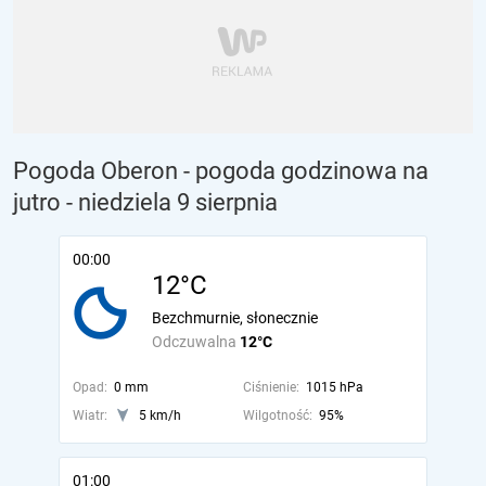
Pogoda Oberon - pogoda godzinowa na
jutro
- niedziela 9 sierpnia
00:00
12°C
Bezchmurnie, słonecznie
Odczuwalna
12°C
Opad:
0 mm
Ciśnienie:
1015 hPa
Wiatr:
5 km/h
Wilgotność:
95%
01:00