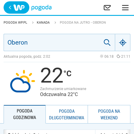
Trwa ładowanie
POLSKA
POGODA WP.PL
KANADA
POGODA NA JUTRO - OBERON
EUROPA
ŚWIAT
Aktualna pogoda, godz.
2:02
06:18
21:11
22
JAKOŚĆ POWIETRZA
Zachmurzenie umiarkowane
Odczuwalna 22°C
POGODA
POGODA
POGODA NA
GODZINOWA
DŁUGOTERMINOWA
WEEKEND