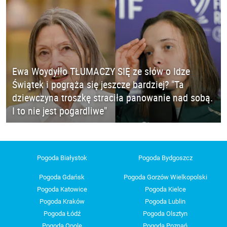
Ewa Woydyłło TŁUMACZY SIĘ ze słów o Idze
Świątek i pogrąża się jeszcze bardziej? "Ta
dziewczyna troszkę straciła panowanie nad sobą.
I to nie jest pogardliwe"
Pogoda Białystok
Pogoda Bydgoszcz
Pogoda Gdańsk
Pogoda Gorzów Wielkopolski
Pogoda Katowice
Pogoda Kielce
Pogoda Kraków
Pogoda Lublin
Pogoda Łódź
Pogoda Olsztyn
Pogoda Opole
Pogoda Poznań