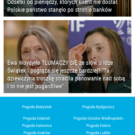
Odsetki od pieniędzy, których klient nie dostał.
Polskie państwo stanęło po stronie banków
Ewa Woydyłło TŁUMACZY SIĘ ze słów o Idze
Świątek i pogrąża się jeszcze bardziej? "Ta
dziewczyna troszkę straciła panowanie nad sobą.
I to nie jest pogardliwe"
Pogoda Białystok
Pogoda Bydgoszcz
Pogoda Gdańsk
Pogoda Gorzów Wielkopolski
Pogoda Katowice
Pogoda Kielce
Pogoda Kraków
Pogoda Lublin