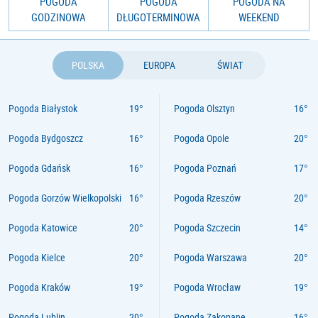
POGODA
POGODA
POGODA NA
GODZINOWA
DŁUGOTERMINOWA
WEEKEND
POLSKA
EUROPA
ŚWIAT
Pogoda Białystok
Pogoda Olsztyn
Pogoda Bydgoszcz
Pogoda Opole
Pogoda Gdańsk
Pogoda Poznań
Pogoda Gorzów Wielkopolski
Pogoda Rzeszów
Pogoda Katowice
Pogoda Szczecin
Pogoda Kielce
Pogoda Warszawa
Pogoda Kraków
Pogoda Wrocław
Pogoda Lublin
Pogoda Zakopane