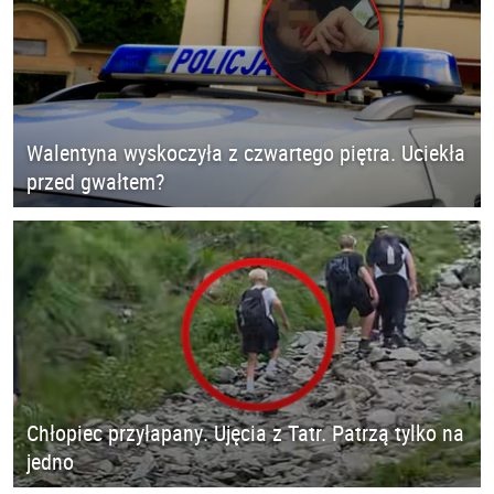
Walentyna wyskoczyła z czwartego piętra. Uciekła
przed gwałtem?
Chłopiec przyłapany. Ujęcia z Tatr. Patrzą tylko na
jedno