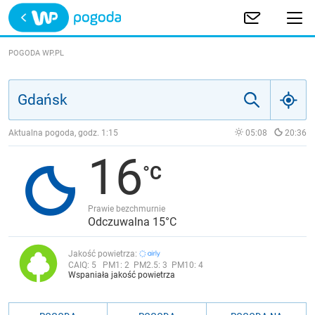
Trwa ładowanie
POLSKA
POGODA WP.PL
EUROPA
ŚWIAT
Aktualna pogoda, godz.
1:15
05:08
20:36
16
JAKOŚĆ POWIETRZA
Prawie bezchmurnie
Odczuwalna 15°C
Jakość powietrza:
CAIQ:
5
PM1:
2
PM2.5:
3
PM10:
4
Wspaniała jakość powietrza