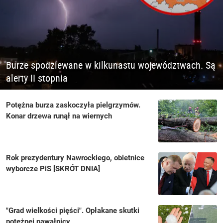
Burze spodziewane w kilkunastu województwach. Są
alerty II stopnia
Potężna burza zaskoczyła pielgrzymów.
Konar drzewa runął na wiernych
Rok prezydentury Nawrockiego, obietnice
wyborcze PiS [SKRÓT DNIA]
"Grad wielkości pięści". Opłakane skutki
potężnej nawałnicy