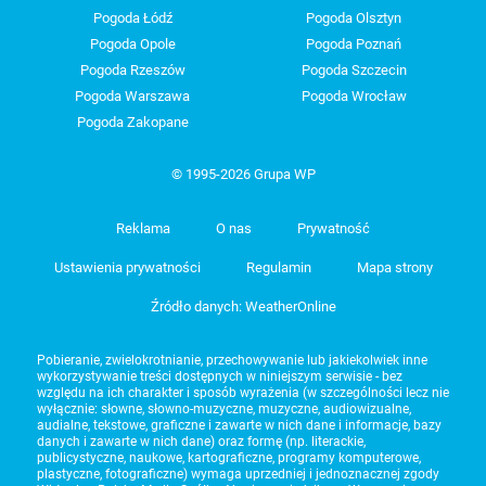
Pogoda Łódź
Pogoda Olsztyn
Pogoda Opole
Pogoda Poznań
Pogoda Rzeszów
Pogoda Szczecin
Pogoda Warszawa
Pogoda Wrocław
Pogoda Zakopane
© 1995-2026 Grupa WP
Reklama
O nas
Prywatność
Ustawienia prywatności
Regulamin
Mapa strony
Źródło danych: WeatherOnline
Pobieranie, zwielokrotnianie, przechowywanie lub jakiekolwiek inne
wykorzystywanie treści dostępnych w niniejszym serwisie - bez
względu na ich charakter i sposób wyrażenia (w szczególności lecz nie
wyłącznie: słowne, słowno-muzyczne, muzyczne, audiowizualne,
audialne, tekstowe, graficzne i zawarte w nich dane i informacje, bazy
danych i zawarte w nich dane) oraz formę (np. literackie,
publicystyczne, naukowe, kartograficzne, programy komputerowe,
plastyczne, fotograficzne) wymaga uprzedniej i jednoznacznej zgody