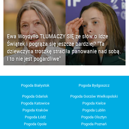
Ewa Woydyłło TŁUMACZY SIĘ ze słów o Idze
Świątek i pogrąża się jeszcze bardziej? "Ta
dziewczyna troszkę straciła panowanie nad sobą.
I to nie jest pogardliwe"
Pogoda Białystok
Pogoda Bydgoszcz
Pogoda Gdańsk
Pogoda Gorzów Wielkopolski
Pogoda Katowice
Pogoda Kielce
Pogoda Kraków
Pogoda Lublin
Pogoda Łódź
Pogoda Olsztyn
Pogoda Opole
Pogoda Poznań