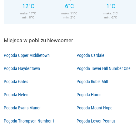
12°C
6°C
1°C
maks. 17°C
maks. 11°C
maks. 5°C
min. 8°C
min. 2°C
min. -2°C
Miejsca w pobliżu Newcomer
Pogoda Upper Middletown
Pogoda Cardale
Pogoda Haydentown
Pogoda Tower Hill Number One
Pogoda Gates
Pogoda Ruble Mill
Pogoda Helen
Pogoda Huron
Pogoda Evans Manor
Pogoda Mount Hope
Pogoda Thompson Number 1
Pogoda Lower Peanut