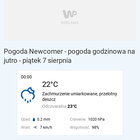
Pogoda Newcomer - pogoda godzinowa na
jutro
- piątek 7 sierpnia
00:00
22°C
Zachmurzenie umiarkowane, przelotny
deszcz
Odczuwalna
23°C
Opad:
0.2 mm
Ciśnienie:
1020 hPa
Wiatr:
7 km/h
Wilgotność:
98%