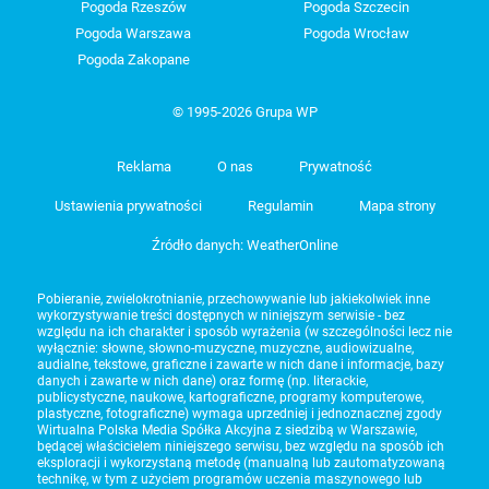
Pogoda Rzeszów
Pogoda Szczecin
Pogoda Warszawa
Pogoda Wrocław
Pogoda Zakopane
© 1995-2026 Grupa WP
Reklama
O nas
Prywatność
Ustawienia prywatności
Regulamin
Mapa strony
Źródło danych: WeatherOnline
Pobieranie, zwielokrotnianie, przechowywanie lub jakiekolwiek inne
wykorzystywanie treści dostępnych w niniejszym serwisie - bez
względu na ich charakter i sposób wyrażenia (w szczególności lecz nie
wyłącznie: słowne, słowno-muzyczne, muzyczne, audiowizualne,
audialne, tekstowe, graficzne i zawarte w nich dane i informacje, bazy
danych i zawarte w nich dane) oraz formę (np. literackie,
publicystyczne, naukowe, kartograficzne, programy komputerowe,
plastyczne, fotograficzne) wymaga uprzedniej i jednoznacznej zgody
Wirtualna Polska Media Spółka Akcyjna z siedzibą w Warszawie,
będącej właścicielem niniejszego serwisu, bez względu na sposób ich
eksploracji i wykorzystaną metodę (manualną lub zautomatyzowaną
technikę, w tym z użyciem programów uczenia maszynowego lub