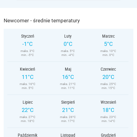
Newcomer - średnie temperatury
Styczeń
Luty
Marzec
-1°C
0°C
5°C
maks. 3°C
maks. 5°C
maks. 10°C
min. -5°C
min. -4°C
min. 0°C
Kwiecień
Maj
Czerwiec
11°C
16°C
20°C
maks. 16°C
maks. 21°C
maks. 25°C
min. 5°C
min. 11°C
min. 15°C
Lipiec
Sierpień
Wrzesień
22°C
21°C
18°C
maks. 27°C
maks. 26°C
maks. 23°C
min. 18°C
min. 17°C
min. 14°C
Październik
Listopad
Grudzień