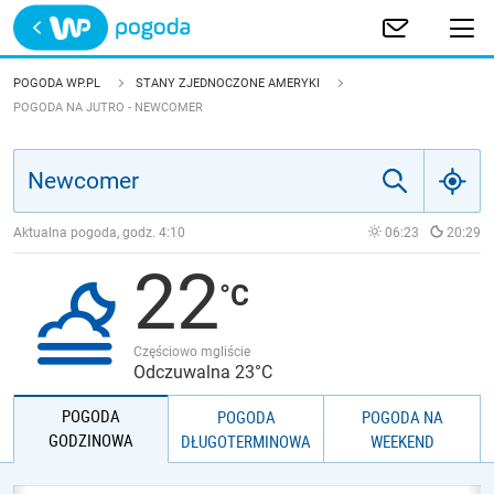
Trwa ładowanie
POLSKA
POGODA WP.PL
STANY ZJEDNOCZONE AMERYKI
POGODA NA JUTRO - NEWCOMER
EUROPA
ŚWIAT
Aktualna pogoda, godz.
4:10
06:23
20:29
JAKOŚĆ POWIETRZA
22
Częściowo mgliście
Odczuwalna 23°C
POGODA
POGODA
POGODA NA
GODZINOWA
DŁUGOTERMINOWA
WEEKEND