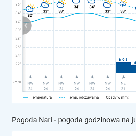
36°
34°
32°
30°
28°
26°
24°
22°
km/h
Temperatura
Temp. odczuwalna
Opady w mm:
Pogoda Nari - pogoda godzinowa na ju