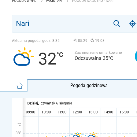
POGODA WP.PL
PAKISTAN
POGODA NA JUTRO - NARI
Aktualna pogoda, godz.
8:35
05:29
19:08
32
Zachmurzenie umiarkowane
Odczuwalna 35°C
Pogoda godzinowa
°C
38°