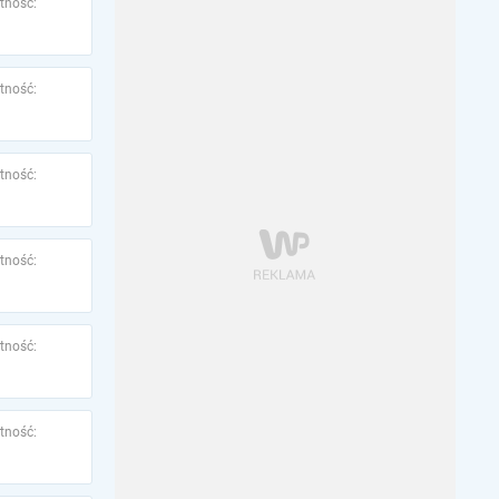
tność:
tność:
tność:
tność:
tność:
tność: