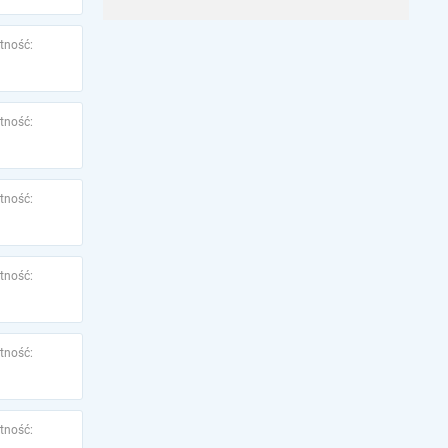
tność:
tność:
tność:
tność:
tność:
tność: