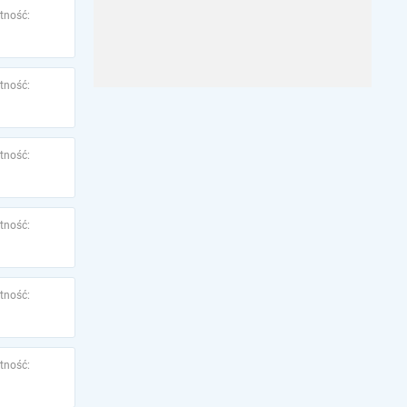
tność:
tność:
tność:
tność:
tność:
tność: