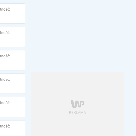
tność:
tność:
tność:
tność:
tność:
tność: