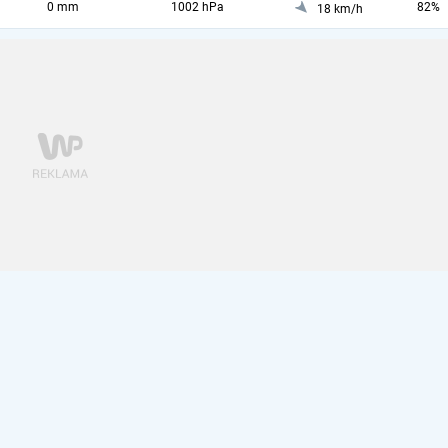
0 mm
1002 hPa
82%
18 km/h