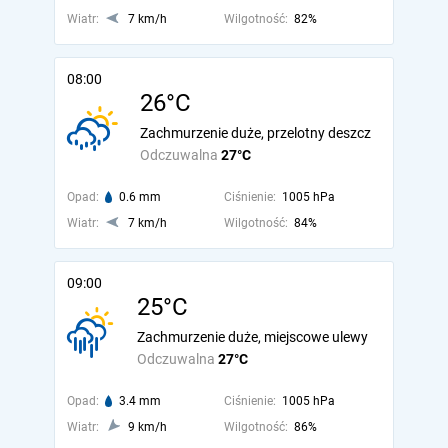
Wiatr:
7 km/h
Wilgotność:
82%
08:00
26°C
Zachmurzenie duże, przelotny deszcz
Odczuwalna
27°C
Opad:
0.6 mm
Ciśnienie:
1005 hPa
Wiatr:
7 km/h
Wilgotność:
84%
09:00
25°C
Zachmurzenie duże, miejscowe ulewy
Odczuwalna
27°C
Opad:
3.4 mm
Ciśnienie:
1005 hPa
Wiatr:
9 km/h
Wilgotność:
86%