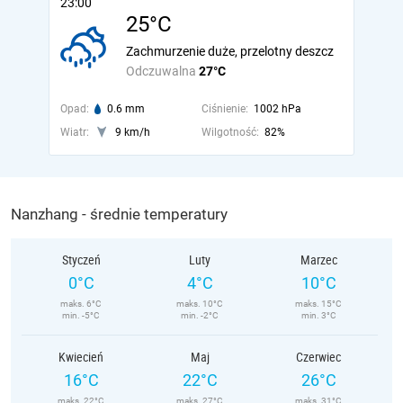
23:00
25°C
Zachmurzenie duże, przelotny deszcz
Odczuwalna
27°C
Opad:
0.6 mm
Ciśnienie:
1002 hPa
Wiatr:
9 km/h
Wilgotność:
82%
Nanzhang - średnie temperatury
Styczeń
Luty
Marzec
0°C
4°C
10°C
maks. 6°C
maks. 10°C
maks. 15°C
min. -5°C
min. -2°C
min. 3°C
Kwiecień
Maj
Czerwiec
16°C
22°C
26°C
maks. 22°C
maks. 27°C
maks. 31°C