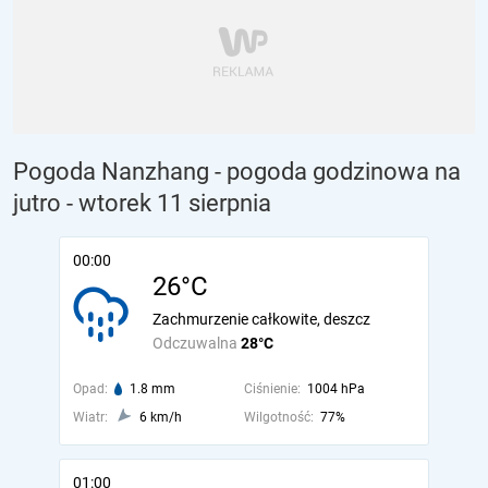
Pogoda Nanzhang - pogoda godzinowa na
jutro
- wtorek 11 sierpnia
00:00
26°C
Zachmurzenie całkowite, deszcz
Odczuwalna
28°C
Opad:
1.8 mm
Ciśnienie:
1004 hPa
Wiatr:
6 km/h
Wilgotność:
77%
01:00