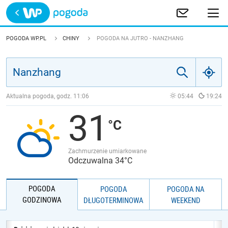
Trwa ładowanie
POLSKA
POGODA WP.PL
CHINY
POGODA NA JUTRO - NANZHANG
EUROPA
ŚWIAT
Aktualna pogoda, godz.
11:06
05:44
19:24
31
JAKOŚĆ POWIETRZA
Zachmurzenie umiarkowane
Odczuwalna 34°C
POGODA
POGODA
POGODA NA
GODZINOWA
DŁUGOTERMINOWA
WEEKEND