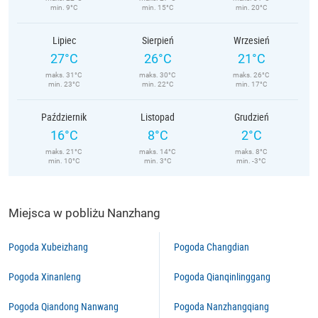
min. 9°C
min. 15°C
min. 20°C
Lipiec
Sierpień
Wrzesień
27°C
26°C
21°C
maks. 31°C
maks. 30°C
maks. 26°C
min. 23°C
min. 22°C
min. 17°C
Październik
Listopad
Grudzień
16°C
8°C
2°C
maks. 21°C
maks. 14°C
maks. 8°C
min. 10°C
min. 3°C
min. -3°C
Miejsca w pobliżu Nanzhang
Pogoda Xubeizhang
Pogoda Changdian
Pogoda Xinanleng
Pogoda Qianqinlinggang
Pogoda Qiandong Nanwang
Pogoda Nanzhangqiang