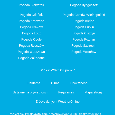
Pogoda Białystok
Pogoda Bydgoszcz
Pogoda Gdańsk
Pogoda Gorzów Wielkopolski
Pogoda Katowice
Pogoda Kielce
Pogoda Kraków
Pogoda Lublin
Pogoda Łódź
Pogoda Olsztyn
Pogoda Opole
Pogoda Poznań
Pogoda Rzeszów
Pogoda Szczecin
Pogoda Warszawa
Pogoda Wrocław
Pogoda Zakopane
© 1995-2026 Grupa WP
Reklama
O nas
Prywatność
Ustawienia prywatności
Regulamin
Mapa strony
Źródło danych: WeatherOnline
Pobieranie, zwielokrotnianie, przechowywanie lub jakiekolwiek inne