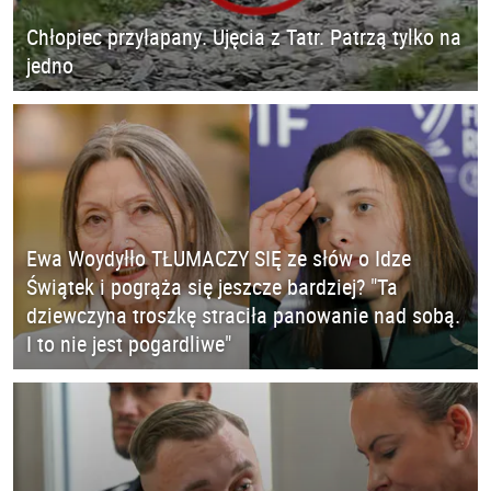
Chłopiec przyłapany. Ujęcia z Tatr. Patrzą tylko na
jedno
Ewa Woydyłło TŁUMACZY SIĘ ze słów o Idze
Świątek i pogrąża się jeszcze bardziej? "Ta
dziewczyna troszkę straciła panowanie nad sobą.
I to nie jest pogardliwe"