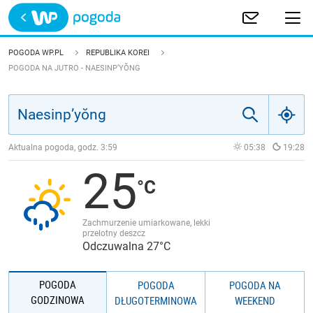
Trwa ładowanie
POLSKA
POGODA WP.PL
REPUBLIKA KOREI
POGODA NA JUTRO - NAESINP’YŎNG
EUROPA
ŚWIAT
Aktualna pogoda, godz.
3:59
05:38
19:28
JAKOŚĆ POWIETRZA
25
Zachmurzenie umiarkowane, lekki
przelotny deszcz
Odczuwalna 27°C
POGODA
POGODA
POGODA NA
GODZINOWA
DŁUGOTERMINOWA
WEEKEND