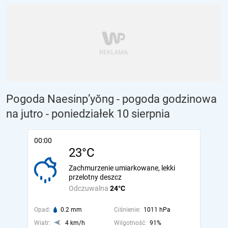
Pogoda Naesinp’yŏng - pogoda godzinowa
na jutro
- poniedziałek 10 sierpnia
00:00
23°C
Zachmurzenie umiarkowane, lekki
przelotny deszcz
Odczuwalna
24°C
Opad:
0.2 mm
Ciśnienie:
1011 hPa
Wiatr:
4 km/h
Wilgotność:
91%