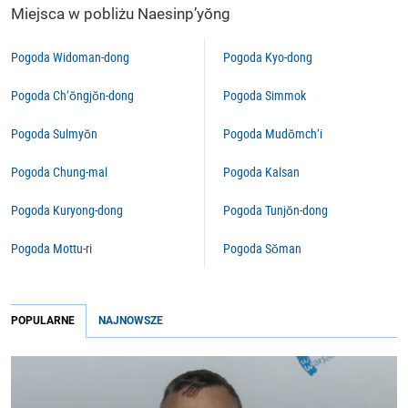
Miejsca w pobliżu Naesinp’yŏng
Pogoda Widoman-dong
Pogoda Kyo-dong
Pogoda Ch’ŏngjŏn-dong
Pogoda Simmok
Pogoda Sulmyŏn
Pogoda Mudŏmch’i
Pogoda Chung-mal
Pogoda Kalsan
Pogoda Kuryong-dong
Pogoda Tunjŏn-dong
Pogoda Mottu-ri
Pogoda Sŏman
POPULARNE
NAJNOWSZE