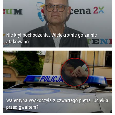
Nie krył pochodzenia. Wielokrotnie go za nie
atakowano
Walentyna wyskoczyła z czwartego piętra. Uciekła
przed gwałtem?