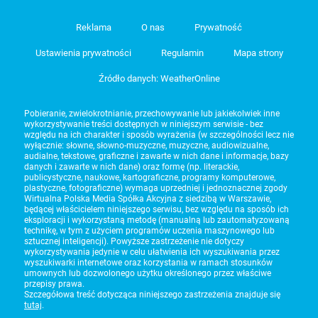
Reklama
O nas
Prywatność
Ustawienia prywatności
Regulamin
Mapa strony
Źródło danych: WeatherOnline
Pobieranie, zwielokrotnianie, przechowywanie lub jakiekolwiek inne
wykorzystywanie treści dostępnych w niniejszym serwisie - bez
względu na ich charakter i sposób wyrażenia (w szczególności lecz nie
wyłącznie: słowne, słowno-muzyczne, muzyczne, audiowizualne,
audialne, tekstowe, graficzne i zawarte w nich dane i informacje, bazy
danych i zawarte w nich dane) oraz formę (np. literackie,
publicystyczne, naukowe, kartograficzne, programy komputerowe,
plastyczne, fotograficzne) wymaga uprzedniej i jednoznacznej zgody
Wirtualna Polska Media Spółka Akcyjna z siedzibą w Warszawie,
będącej właścicielem niniejszego serwisu, bez względu na sposób ich
eksploracji i wykorzystaną metodę (manualną lub zautomatyzowaną
technikę, w tym z użyciem programów uczenia maszynowego lub
sztucznej inteligencji). Powyższe zastrzeżenie nie dotyczy
wykorzystywania jedynie w celu ułatwienia ich wyszukiwania przez
wyszukiwarki internetowe oraz korzystania w ramach stosunków
umownych lub dozwolonego użytku określonego przez właściwe
przepisy prawa.
Szczegółowa treść dotycząca niniejszego zastrzeżenia znajduje się
tutaj
.