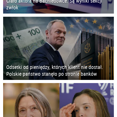
Ciało aktora na Bachledówce. Są wyniki sekcji
zwłok
Odsetki od pieniędzy, których klient nie dostał.
Polskie państwo stanęło po stronie banków