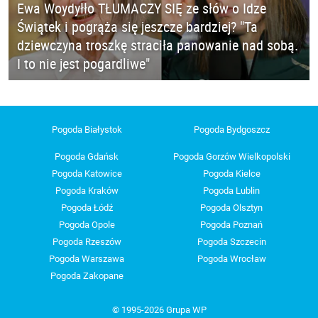
Ewa Woydyłło TŁUMACZY SIĘ ze słów o Idze
Świątek i pogrąża się jeszcze bardziej? "Ta
dziewczyna troszkę straciła panowanie nad sobą.
I to nie jest pogardliwe"
Pogoda Białystok
Pogoda Bydgoszcz
Pogoda Gdańsk
Pogoda Gorzów Wielkopolski
Pogoda Katowice
Pogoda Kielce
Pogoda Kraków
Pogoda Lublin
Pogoda Łódź
Pogoda Olsztyn
Pogoda Opole
Pogoda Poznań
Pogoda Rzeszów
Pogoda Szczecin
Pogoda Warszawa
Pogoda Wrocław
Pogoda Zakopane
© 1995-2026 Grupa WP