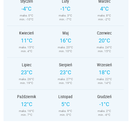
Styczeń
Luty
Marzec
-4°C
-1°C
4°C
maks. 0°C
maks. 3°C
maks. 8°C
min. -10°C
min. -7°C
min. -2°C
Kwiecień
Maj
Czerwiec
11°C
16°C
20°C
maks. 15°C
maks. 20°C
maks. 24°C
min. 4°C
min. 10°C
min. 15°C
Lipiec
Sierpień
Wrzesień
23°C
23°C
18°C
maks. 26°C
maks. 27°C
maks. 22°C
min. 19°C
min. 19°C
min. 14°C
Październik
Listopad
Grudzień
12°C
5°C
-1°C
maks. 16°C
maks. 9°C
maks. 2°C
min. 7°C
min. 0°C
min. -6°C