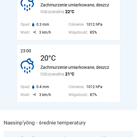
Zachmurzenie umiarkowane, deszcz
Odczuwalna
22°C
Opad:
0.3 mm
Ciśnienie:
1012 hPa
Wiatr:
3 km/h
Wilgotność:
85%
23:00
20°C
Zachmurzenie umiarkowane, deszcz
Odczuwalna
21°C
Opad:
0.4 mm
Ciśnienie:
1012 hPa
Wiatr:
3 km/h
Wilgotność:
87%
Naesinp’yŏng - średnie temperatury