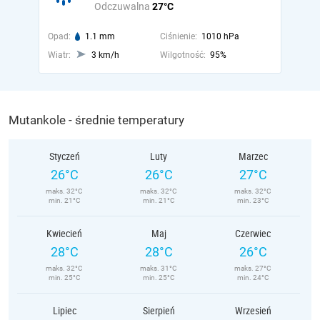
Odczuwalna
27°C
Opad:
1.1 mm
Ciśnienie:
1010 hPa
Wiatr:
3 km/h
Wilgotność:
95%
Mutankole - średnie temperatury
Styczeń
Luty
Marzec
26°C
26°C
27°C
maks. 32°C
maks. 32°C
maks. 32°C
min. 21°C
min. 21°C
min. 23°C
Kwiecień
Maj
Czerwiec
28°C
28°C
26°C
maks. 32°C
maks. 31°C
maks. 27°C
min. 25°C
min. 25°C
min. 24°C
Lipiec
Sierpień
Wrzesień