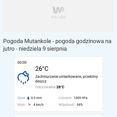
Pogoda Mutankole - pogoda godzinowa na
jutro
- niedziela 9 sierpnia
00:00
26°C
Zachmurzenie umiarkowane, przelotny
deszcz
Odczuwalna
28°C
Opad:
0.9 mm
Ciśnienie:
1009 hPa
Wiatr:
4 km/h
Wilgotność:
94%