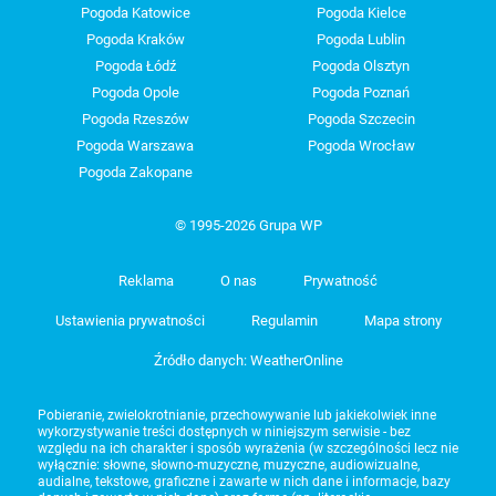
Pogoda Katowice
Pogoda Kielce
Pogoda Kraków
Pogoda Lublin
Pogoda Łódź
Pogoda Olsztyn
Pogoda Opole
Pogoda Poznań
Pogoda Rzeszów
Pogoda Szczecin
Pogoda Warszawa
Pogoda Wrocław
Pogoda Zakopane
© 1995-2026 Grupa WP
Reklama
O nas
Prywatność
Ustawienia prywatności
Regulamin
Mapa strony
Źródło danych: WeatherOnline
Pobieranie, zwielokrotnianie, przechowywanie lub jakiekolwiek inne
wykorzystywanie treści dostępnych w niniejszym serwisie - bez
względu na ich charakter i sposób wyrażenia (w szczególności lecz nie
wyłącznie: słowne, słowno-muzyczne, muzyczne, audiowizualne,
audialne, tekstowe, graficzne i zawarte w nich dane i informacje, bazy