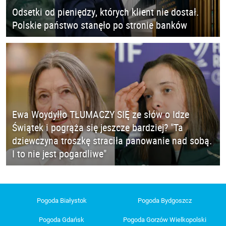
Odsetki od pieniędzy, których klient nie dostał.
Polskie państwo stanęło po stronie banków
Ewa Woydyłło TŁUMACZY SIĘ ze słów o Idze
Świątek i pogrąża się jeszcze bardziej? "Ta
dziewczyna troszkę straciła panowanie nad sobą.
I to nie jest pogardliwe"
Pogoda Białystok
Pogoda Bydgoszcz
Pogoda Gdańsk
Pogoda Gorzów Wielkopolski