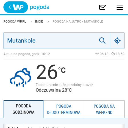
Trwa ładowanie
POLSKA
POGODA WP.PL
INDIE
POGODA NA JUTRO - MUTANKOLE
EUROPA
ŚWIAT
Aktualna pogoda, godz.
10:12
06:18
18:59
26
JAKOŚĆ POWIETRZA
Zachmurzenie duże, przelotny deszcz
Odczuwalna 28°C
POGODA
POGODA
POGODA NA
GODZINOWA
DŁUGOTERMINOWA
WEEKEND