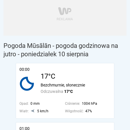
Pogoda Mūsālān - pogoda godzinowa na
jutro
- poniedziałek 10 sierpnia
00:00
17°C
Bezchmurnie, słonecznie
Odczuwalna
17°C
Opad:
0 mm
Ciśnienie:
1004 hPa
Wiatr:
5 km/h
Wilgotność:
47%
01:00