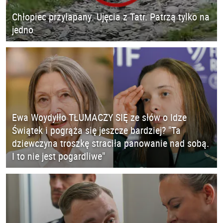
Chłopiec przyłapany. Ujęcia z Tatr. Patrzą tylko na
jedno
Ewa Woydyłło TŁUMACZY SIĘ ze słów o Idze
Świątek i pogrąża się jeszcze bardziej? "Ta
dziewczyna troszkę straciła panowanie nad sobą.
I to nie jest pogardliwe"