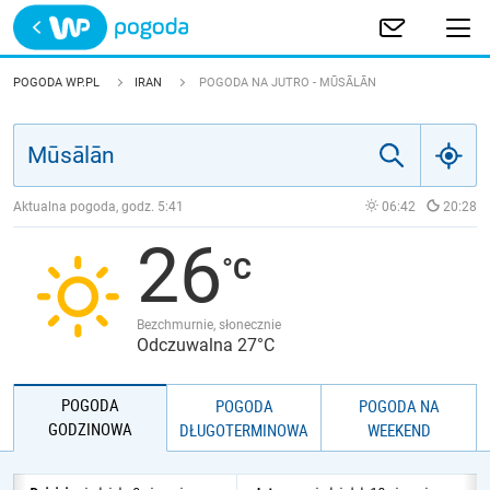
Trwa ładowanie
POLSKA
POGODA WP.PL
IRAN
POGODA NA JUTRO - MŪSĀLĀN
EUROPA
ŚWIAT
Aktualna pogoda, godz.
5:41
06:42
20:28
26
JAKOŚĆ POWIETRZA
Bezchmurnie, słonecznie
Odczuwalna 27°C
POGODA
POGODA
POGODA NA
GODZINOWA
DŁUGOTERMINOWA
WEEKEND