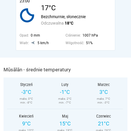
23:00
17°C
Bezchmurnie, słonecznie
Odczuwalna
18°C
Opad:
0 mm
Ciśnienie:
1007 hPa
Wiatr:
5 km/h
Wilgotność:
51%
Mūsālān - średnie temperatury
Styczeń
Luty
Marzec
-3°C
-1°C
3°C
maks. 0°C
maks. 2°C
maks. 7°C
min. -8°C
min. -7°C
min. -3°C
Kwiecień
Maj
Czerwiec
9°C
15°C
21°C
maks. 13°C
maks. 19°C
maks. 26°C