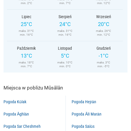
min. 2°C
min. 7°C
min. 12°C
Lipiec
Sierpień
Wrzesień
25°C
24°C
20°C
maks. 31°C
maks. 31°C
maks. 26°C
min. 16°C
min. 16°C
min. 12°C
Październik
Listopad
Grudzień
13°C
5°C
-1°C
maks. 18°C
maks. 10°C
maks. 3°C
min. 7°C
min. 0°C
min. -5°C
Miejsca w pobliżu Mūsālān
Pogoda Kūlak
Pogoda Hejrān
Pogoda Āghlān
Pogoda Ālī Marān
Pogoda Sar Cheshmeh
Pogoda Sālūs