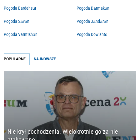
Pogoda Bardehsūr
Pogoda Dārmakūn
Pogoda Sāvān
Pogoda Jāndārān
Pogoda Varmīshān
Pogoda Dowlahtū
POPULARNE
NAJNOWSZE
Nie krył pochodzenia. Wielokrotnie go za nie
atakowano