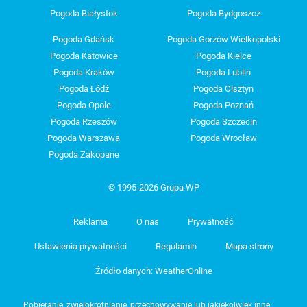
Pogoda Białystok
Pogoda Bydgoszcz
Pogoda Gdańsk
Pogoda Gorzów Wielkopolski
Pogoda Katowice
Pogoda Kielce
Pogoda Kraków
Pogoda Lublin
Pogoda Łódź
Pogoda Olsztyn
Pogoda Opole
Pogoda Poznań
Pogoda Rzeszów
Pogoda Szczecin
Pogoda Warszawa
Pogoda Wrocław
Pogoda Zakopane
© 1995-2026 Grupa WP
Reklama
O nas
Prywatność
Ustawienia prywatności
Regulamin
Mapa strony
Źródło danych: WeatherOnline
Pobieranie, zwielokrotnianie, przechowywanie lub jakiekolwiek inne