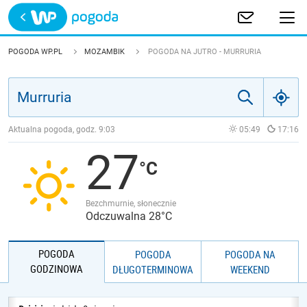
Trwa ładowanie
POLSKA
POGODA WP.PL
MOZAMBIK
POGODA NA JUTRO - MURRURIA
EUROPA
ŚWIAT
Aktualna pogoda, godz.
9:03
05:49
17:16
27
JAKOŚĆ POWIETRZA
Bezchmurnie, słonecznie
Odczuwalna 28°C
POGODA
POGODA
POGODA NA
GODZINOWA
DŁUGOTERMINOWA
WEEKEND