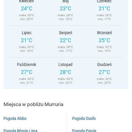
Kwiecień
Maj
Czerwiec
24°C
23°C
21°C
maks. 29°C
maks. 28°C
maks. 26°C
min. 20°C
min. 18°C
min. 17°C
Lipiec
Sierpień
Wrzesień
21°C
22°C
25°C
maks. 26°C
maks. 28°C
maks. 32°C
min. 16°C
min. 17°C
min. 19°C
Październik
Listopad
Grudzień
27°C
28°C
27°C
maks. 34°C
maks. 34°C
maks. 32°C
min. 21°C
min. 22°C
min. 23°C
Miejsca w pobliżu Murruria
Pogoda Abibo
Pogoda Ossifo
Pogoda Régulo Lima
Pogoda Patula