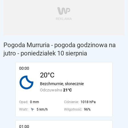
Pogoda Murruria - pogoda godzinowa na
jutro
- poniedziałek 10 sierpnia
00:00
20°C
Bezchmurnie, słonecznie
Odczuwalna
21°C
Opad:
0 mm
Ciśnienie:
1018 hPa
Wiatr:
5 km/h
Wilgotność:
96%
01:00