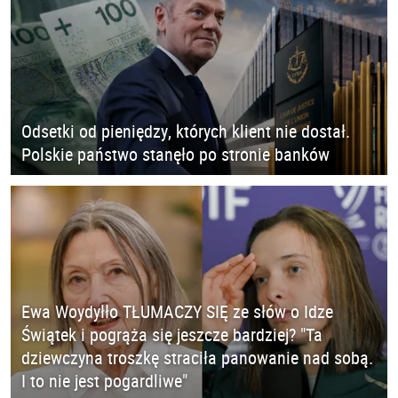
Odsetki od pieniędzy, których klient nie dostał.
Polskie państwo stanęło po stronie banków
Ewa Woydyłło TŁUMACZY SIĘ ze słów o Idze
Świątek i pogrąża się jeszcze bardziej? "Ta
dziewczyna troszkę straciła panowanie nad sobą.
I to nie jest pogardliwe"