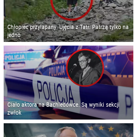
Chłopiec przyłapany. Ujęcia z Tatr. Patrzą tylko na
jedno
Ciało aktora na Bachledówce. Są wyniki sekcji
zwłok