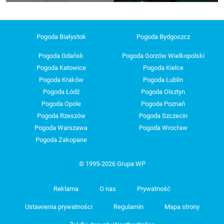
Pogoda Białystok
Pogoda Bydgoszcz
Pogoda Gdańsk
Pogoda Gorzów Wielkopolski
Pogoda Katowice
Pogoda Kielce
Pogoda Kraków
Pogoda Lublin
Pogoda Łódź
Pogoda Olsztyn
Pogoda Opole
Pogoda Poznań
Pogoda Rzeszów
Pogoda Szczecin
Pogoda Warszawa
Pogoda Wrocław
Pogoda Zakopane
© 1995-2026 Grupa WP
Reklama
O nas
Prywatność
Ustawienia prywatności
Regulamin
Mapa strony