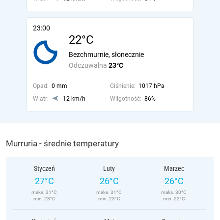
23:00
22°C
Bezchmurnie, słonecznie
Odczuwalna
23°C
Opad:
0 mm
Ciśnienie:
1017 hPa
Wiatr:
12 km/h
Wilgotność:
86%
Murruria - średnie temperatury
Styczeń
Luty
Marzec
27°C
26°C
26°C
maks. 31°C
maks. 31°C
maks. 30°C
min. 23°C
min. 23°C
min. 22°C