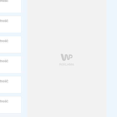
tność:
tność:
tność:
tność:
tność:
tność: