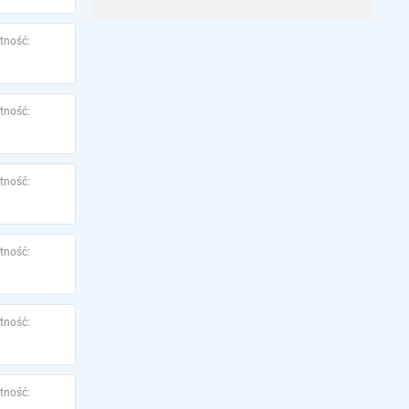
tność:
tność:
tność:
tność:
tność:
tność: