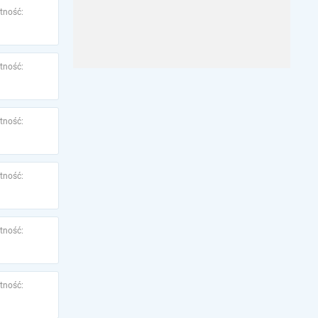
tność:
tność:
tność:
tność:
tność:
tność: