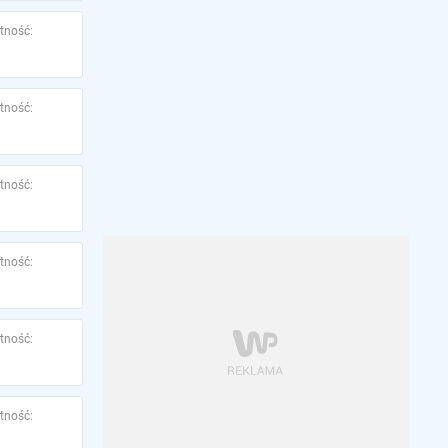
tność:
tność:
tność:
tność:
tność:
tność: