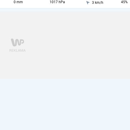
0 mm
1017 hPa
45%
3 km/h