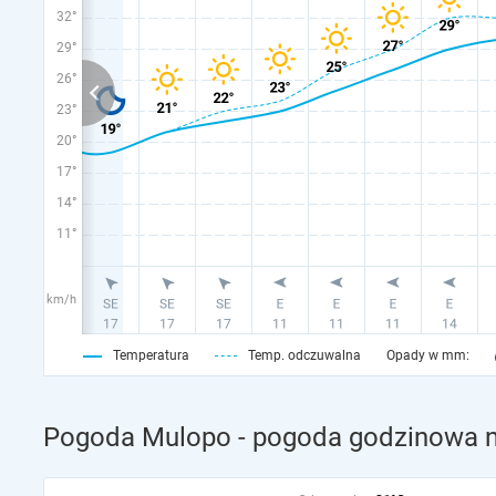
32°
29°
26°
23°
20°
17°
14°
11°
km/h
Temperatura
Temp. odczuwalna
Opady w mm:
Pogoda Mulopo - pogoda godzinowa n