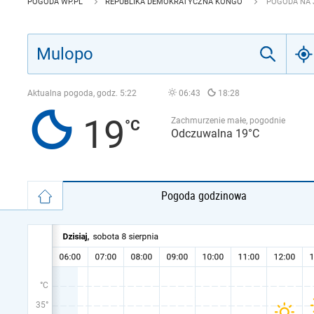
POGODA WP.PL
REPUBLIKA DEMOKRATYCZNA KONGO
POGODA NA 
Aktualna pogoda, godz.
5:22
06:43
18:28
19
Zachmurzenie małe, pogodnie
Odczuwalna 19°C
Pogoda godzinowa
°C
35°