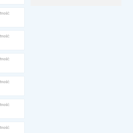
tność:
tność:
tność:
tność:
tność:
tność: