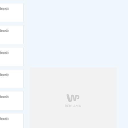
tność:
tność:
tność:
tność:
tność:
tność: