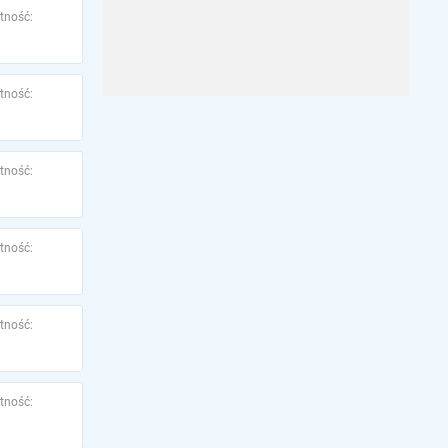
tność:
tność:
tność:
tność:
tność:
tność: