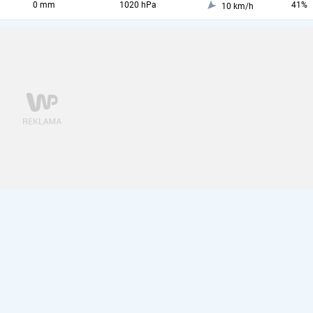
0 mm
1020 hPa
41%
10 km/h