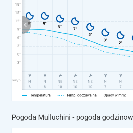
18°
15°
12°
9°
6°
3°
0°
-3°
km/h
Temperatura
Temp. odczuwalna
Opady w mm:
Pogoda Mulluchini - pogoda godzinowa