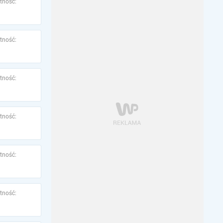
tność:
tność:
tność:
tność:
tność:
tność: