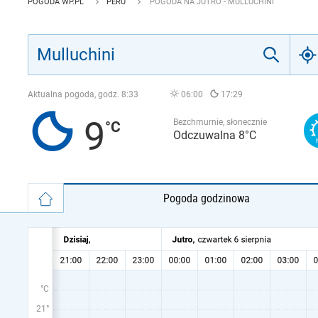
POGODA WP.PL
PERU
POGODA NA JUTRO - MULLUCHINI
Aktualna pogoda, godz.
8:33
06:00
17:29
9
Bezchmurnie, słonecznie
Odczuwalna 8°C
Pogoda godzinowa
°C
21°