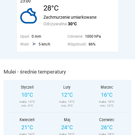
23:00
28°C
Zachmurzenie umiarkowane
Odczuwalna
30°C
Opad:
0 mm
Ciśnienie:
1000 hPa
Wiatr:
5 km/h
Wilgotność:
86%
Mulei - średnie temperatury
Styczeń
Luty
Marzec
10°C
12°C
16°C
maks. 13°C
maks. 15°C
maks. 18°C
min. 6°C
min. 9°C
min. 12°C
Kwiecień
Maj
Czerwiec
21°C
24°C
26°C
maks. 24°C
maks. 26°C
maks. 28°C