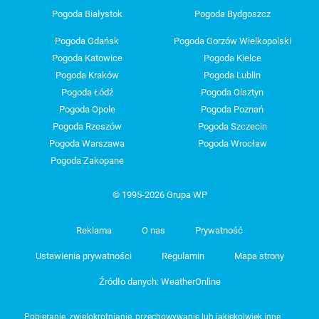
Pogoda Białystok
Pogoda Bydgoszcz
Pogoda Gdańsk
Pogoda Gorzów Wielkopolski
Pogoda Katowice
Pogoda Kielce
Pogoda Kraków
Pogoda Lublin
Pogoda Łódź
Pogoda Olsztyn
Pogoda Opole
Pogoda Poznań
Pogoda Rzeszów
Pogoda Szczecin
Pogoda Warszawa
Pogoda Wrocław
Pogoda Zakopane
© 1995-2026 Grupa WP
Reklama
O nas
Prywatność
Ustawienia prywatności
Regulamin
Mapa strony
Źródło danych: WeatherOnline
Pobieranie, zwielokrotnianie, przechowywanie lub jakiekolwiek inne