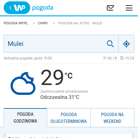
Trwa ładowanie
POLSKA
POGODA WP.PL
CHINY
POGODA NA JUTRO - MULEI
EUROPA
ŚWIAT
Aktualna pogoda, godz.
9:08
06:18
19:29
29
JAKOŚĆ POWIETRZA
Zachmurzenie umiarkowane
Odczuwalna 31°C
POGODA
POGODA
POGODA NA
GODZINOWA
DŁUGOTERMINOWA
WEEKEND