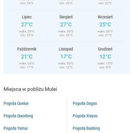
min. 16°C
min. 20°C
min. 22°C
Lipiec
Sierpień
Wrzesień
27°C
27°C
25°C
maks. 29°C
maks. 30°C
maks. 28°C
min. 23°C
min. 23°C
min. 21°C
Październik
Listopad
Grudzień
21°C
17°C
12°C
maks. 24°C
maks. 20°C
maks. 15°C
min. 17°C
min. 12°C
min. 8°C
Miejsca w pobliżu Mulei
Pogoda Quelun
Pogoda Dagao
Pogoda Qiaodong
Pogoda Xiayou
Pogoda Yamai
Pogoda Baidong