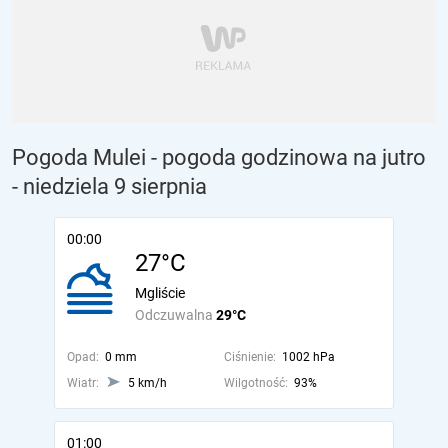
Pogoda Mulei - pogoda godzinowa na jutro
- niedziela 9 sierpnia
00:00
27°C
Mgliście
Odczuwalna
29°C
Opad:
0 mm
Ciśnienie:
1002 hPa
Wiatr:
5 km/h
Wilgotność:
93%
01:00