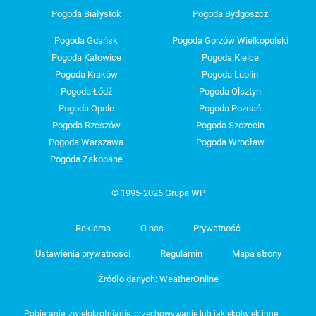
Pogoda Białystok
Pogoda Bydgoszcz
Pogoda Gdańsk
Pogoda Gorzów Wielkopolski
Pogoda Katowice
Pogoda Kielce
Pogoda Kraków
Pogoda Lublin
Pogoda Łódź
Pogoda Olsztyn
Pogoda Opole
Pogoda Poznań
Pogoda Rzeszów
Pogoda Szczecin
Pogoda Warszawa
Pogoda Wrocław
Pogoda Zakopane
© 1995-2026 Grupa WP
Reklama
O nas
Prywatność
Ustawienia prywatności
Regulamin
Mapa strony
Źródło danych: WeatherOnline
Pobieranie, zwielokrotnianie, przechowywanie lub jakiekolwiek inne