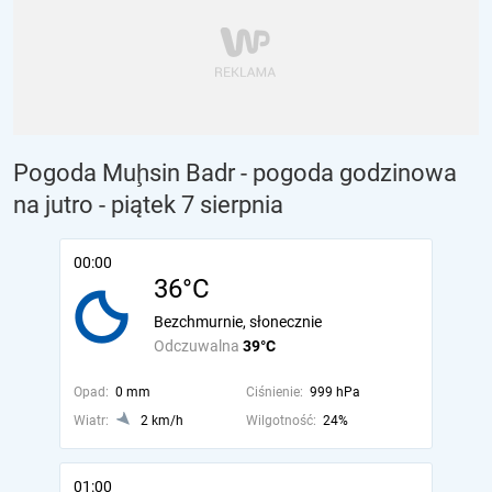
Pogoda Muḩsin Badr - pogoda godzinowa
na jutro
- piątek 7 sierpnia
00:00
36°C
Bezchmurnie, słonecznie
Odczuwalna
39°C
Opad:
0 mm
Ciśnienie:
999 hPa
Wiatr:
2 km/h
Wilgotność:
24%
01:00