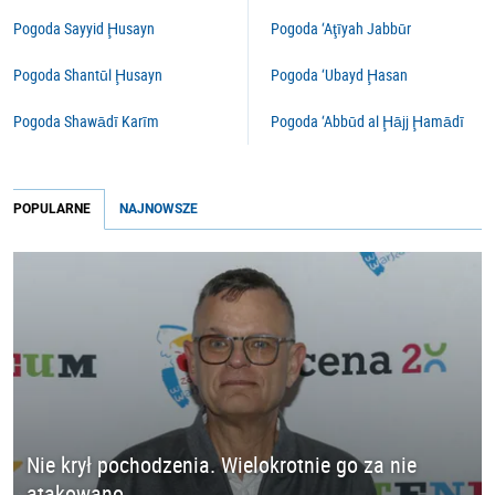
Pogoda Sayyid Ḩusayn
Pogoda ‘Aţīyah Jabbūr
Pogoda Shantūl Ḩusayn
Pogoda ‘Ubayd Ḩasan
Pogoda Shawādī Karīm
Pogoda ‘Abbūd al Ḩājj Ḩamādī
POPULARNE
NAJNOWSZE
Nie krył pochodzenia. Wielokrotnie go za nie
atakowano