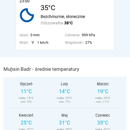
23:00
35°C
Bezchmurnie, słonecznie
Odczuwalna
38°C
Opad:
0 mm
Ciśnienie:
999 hPa
Wiatr:
1 km/h
Wilgotność:
27%
Muḩsin Badr - średnie temperatury
Styczeń
Luty
Marzec
11°C
14°C
19°C
maks. 16°C
maks. 19°C
maks. 25°C
min. 5°C
min. 7°C
min. 11°C
Kwiecień
Maj
Czerwiec
25°C
31°C
35°C
maks. 32°C
maks. 38°C
maks. 42°C