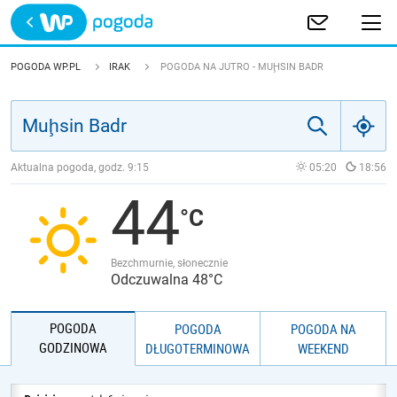
Trwa ładowanie
POLSKA
POGODA WP.PL
IRAK
POGODA NA JUTRO - MUḨSIN BADR
EUROPA
ŚWIAT
Aktualna pogoda, godz.
9:15
05:20
18:56
44
JAKOŚĆ POWIETRZA
Bezchmurnie, słonecznie
Odczuwalna 48°C
POGODA
POGODA
POGODA NA
GODZINOWA
DŁUGOTERMINOWA
WEEKEND