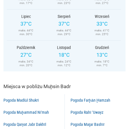
min. 17°C
min. 23°C
min. 27°C
Lipiec
Sierpień
Wrzesień
37°C
37°C
33°C
maks. 44°C
maks. 44°C
maks. 41°C
min. 30°C
min. 29°C
min. 25°C
Październik
Listopad
Grudzień
27°C
18°C
13°C
maks. 34°C
maks. 24°C
maks. 18°C
min. 20°C
min. 12°C
min. 7°C
Miejsca w pobliżu Muḩsin Badr
Pogoda Madlūl Shukrī
Pogoda Farḩān Ḩamzah
Pogoda Muḩammad Ni‘mah
Pogoda Rāhī ‘Uwayz
Pogoda Qaryat Jabr Dakhīl
Pogoda Maţar Bashīr