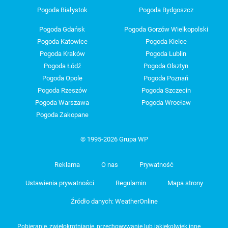
Pogoda Białystok
Pogoda Bydgoszcz
Pogoda Gdańsk
Pogoda Gorzów Wielkopolski
Pogoda Katowice
Pogoda Kielce
Pogoda Kraków
Pogoda Lublin
Pogoda Łódź
Pogoda Olsztyn
Pogoda Opole
Pogoda Poznań
Pogoda Rzeszów
Pogoda Szczecin
Pogoda Warszawa
Pogoda Wrocław
Pogoda Zakopane
© 1995-2026 Grupa WP
Reklama
O nas
Prywatność
Ustawienia prywatności
Regulamin
Mapa strony
Źródło danych: WeatherOnline
Pobieranie, zwielokrotnianie, przechowywanie lub jakiekolwiek inne