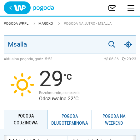
Trwa ładowanie
POLSKA
POGODA WP.PL
MAROKO
POGODA NA JUTRO - MSALLA
EUROPA
ŚWIAT
Aktualna pogoda, godz.
5:53
06:36
20:23
29
JAKOŚĆ POWIETRZA
Bezchmurnie, słonecznie
Odczuwalna 32°C
POGODA
POGODA
POGODA NA
GODZINOWA
DŁUGOTERMINOWA
WEEKEND