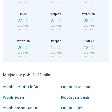
min. 11°C
min. 14°C
min. 17°C
Lipiec
Sierpień
Wrzesień
24°C
25°C
23°C
maks. 31°C
maks. 31°C
maks. 28°C
min. 19°C
min. 20°C
min. 18°C
Październik
Listopad
Grudzień
20°C
15°C
13°C
maks. 24°C
maks. 19°C
maks. 17°C
min. 16°C
min. 12°C
min. 10°C
Miejsca w pobliżu Msalla
Pogoda Hay Lalla Chafya
Pogoda Ibn Battouta
Pogoda Souani
Pogoda Casa Barata
Pogoda Ancienne Medina
Pogoda Dradeb