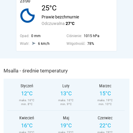
23:00
25°C
Prawie bezchmurnie
Odczuwalna
27°C
Opad:
0 mm
Ciśnienie:
1015 hPa
Wiatr:
6 km/h
Wilgotność:
78%
Msalla - średnie temperatury
Styczeń
Luty
Marzec
12°C
13°C
15°C
maks. 16°C
maks. 16°C
maks. 19°C
min. 8°C
min. 9°C
min. 10°C
Kwiecień
Maj
Czerwiec
16°C
19°C
22°C
maks. 20°C
maks. 23°C
maks. 28°C