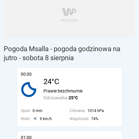
Pogoda Msalla - pogoda godzinowa na
jutro
- sobota 8 sierpnia
00:00
24°C
Prawie bezchmurnie
Odczuwalna
25°C
Opad:
0 mm
Ciśnienie:
1014 hPa
Wiatr:
9 km/h
Wilgotność:
74%
01:00