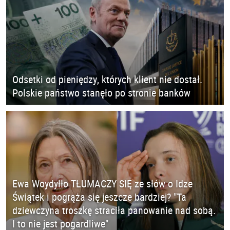
Odsetki od pieniędzy, których klient nie dostał.
Polskie państwo stanęło po stronie banków
Ewa Woydyłło TŁUMACZY SIĘ ze słów o Idze
Świątek i pogrąża się jeszcze bardziej? "Ta
dziewczyna troszkę straciła panowanie nad sobą.
I to nie jest pogardliwe"