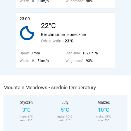
Wiatr:
6 km/h
Wilgotność:
90%
23:00
22°C
Bezchmurnie, słonecznie
Odczuwalna
23°C
Opad:
0 mm
Ciśnienie:
1021 hPa
Wiatr:
5 km/h
Wilgotność:
93%
Mountain Meadows - średnie temperatury
Styczeń
Luty
Marzec
3°C
5°C
10°C
maks. 8°C
maks. 10°C
maks. 15°C
min. -1°C
min. 1°C
min. 5°C