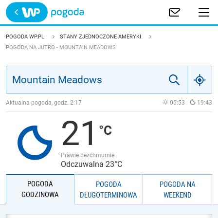
Trwa ładowanie
POLSKA
POGODA WP.PL
STANY ZJEDNOCZONE AMERYKI
POGODA NA JUTRO - MOUNTAIN MEADOWS
EUROPA
ŚWIAT
Aktualna pogoda, godz.
2:17
05:53
19:43
JAKOŚĆ POWIETRZA
21
Prawie bezchmurnie
Odczuwalna 23°C
POGODA
POGODA
POGODA NA
GODZINOWA
DŁUGOTERMINOWA
WEEKEND