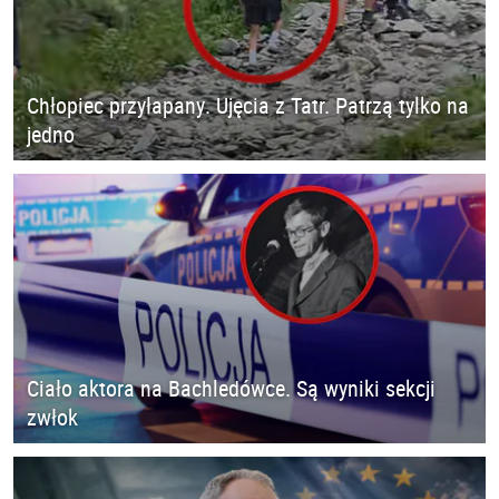
Chłopiec przyłapany. Ujęcia z Tatr. Patrzą tylko na
jedno
Ciało aktora na Bachledówce. Są wyniki sekcji
zwłok