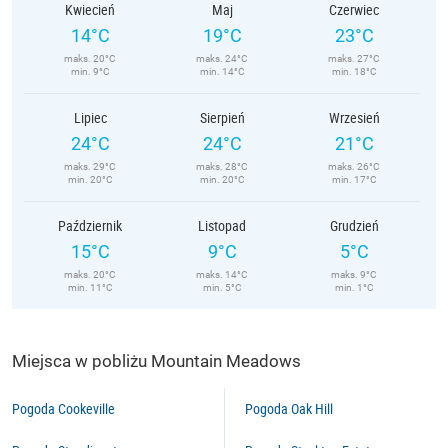
Kwiecień
Maj
Czerwiec
14°C
19°C
23°C
maks. 20°C
maks. 24°C
maks. 27°C
min. 9°C
min. 14°C
min. 18°C
Lipiec
Sierpień
Wrzesień
24°C
24°C
21°C
maks. 29°C
maks. 28°C
maks. 26°C
min. 20°C
min. 20°C
min. 17°C
Październik
Listopad
Grudzień
15°C
9°C
5°C
maks. 20°C
maks. 14°C
maks. 9°C
min. 11°C
min. 5°C
min. 1°C
Miejsca w pobliżu Mountain Meadows
Pogoda Cookeville
Pogoda Oak Hill