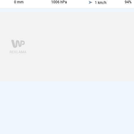
0 mm
1006 hPa
94%
1 km/h