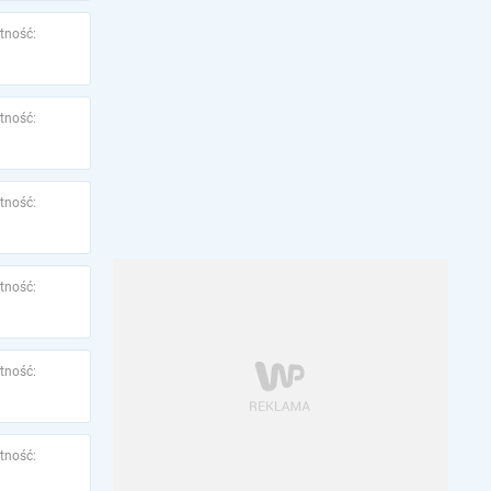
tność:
tność:
tność:
tność:
tność:
tność: