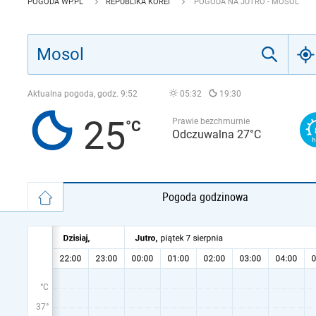
POGODA WP.PL
REPUBLIKA KOREI
POGODA NA JUTRO - MOSOL
Aktualna pogoda, godz.
9:52
05:32
19:30
25
Prawie bezchmurnie
Odczuwalna 27°C
Pogoda godzinowa
°C
37°