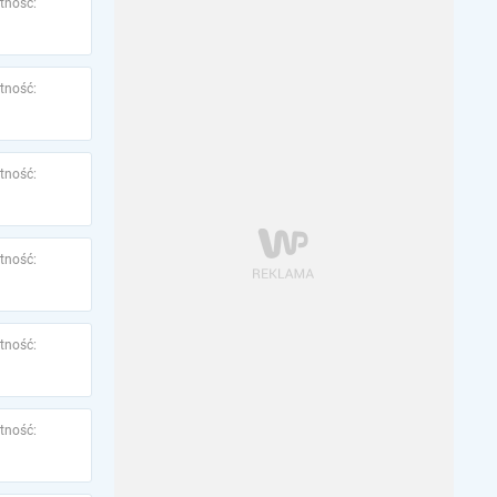
tność:
tność:
tność:
tność:
tność:
tność: