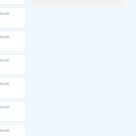
tność:
tność:
tność:
tność:
tność:
tność: