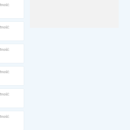
tność:
tność:
tność:
tność:
tność:
tność: