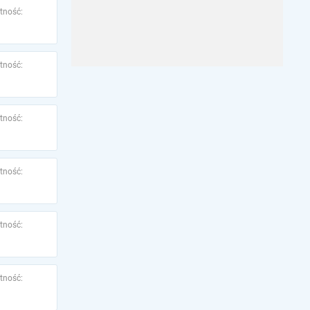
tność:
tność:
tność:
tność:
tność:
tność: