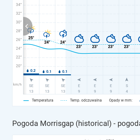
34°
32°
30°
28°
26°
24°
22°
20°
km/h
Temperatura
Temp. odczuwalna
Opady w mm:
Pogoda Morrisgap (historical) - pogod