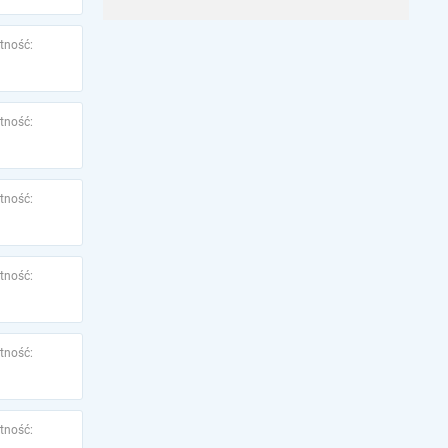
tność:
tność:
tność:
tność:
tność:
tność: