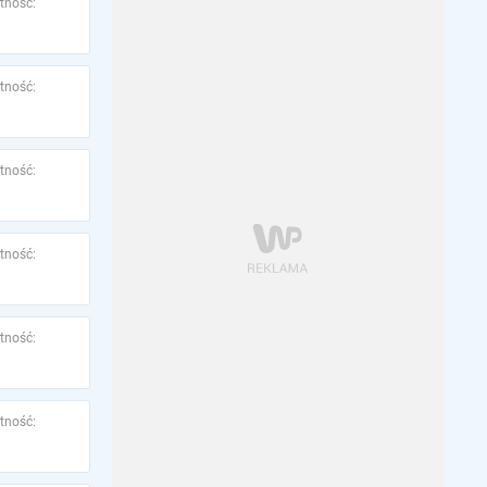
tność:
tność:
tność:
tność:
tność:
tność: