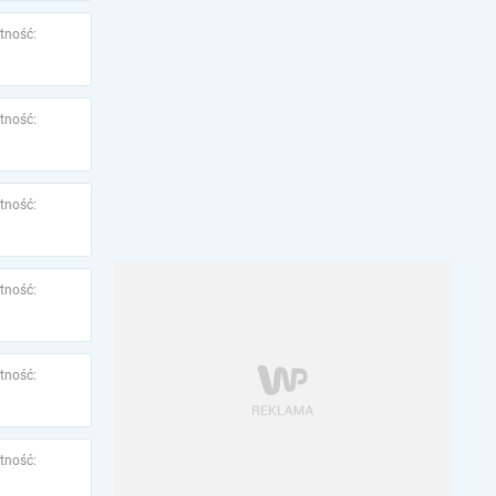
tność:
tność:
tność:
tność:
tność:
tność: