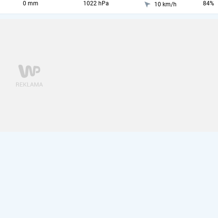
0 mm
1022 hPa
84%
10 km/h