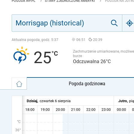
POGODA WP.PL
STANY ZJEDNOCZONE AMERYKI
POGODA NA JUTRO
Aktualna pogoda, godz.
5:37
06:51
20:39
25
Zachmurzenie umiarkowane, możliwe
burze
Odczuwalna 26°C
Pogoda godzinowa
°C
36°