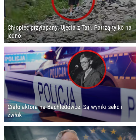
Chłopiec przyłapany. Ujęcia z Tatr. Patrzą tylko na
jedno
Ciało aktora na Bachledówce. Są wyniki sekcji
zwłok