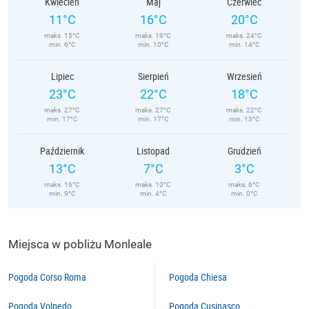
Kwiecień
Maj
Czerwiec
11°C
16°C
20°C
maks. 15°C
maks. 19°C
maks. 24°C
min. 6°C
min. 10°C
min. 14°C
Lipiec
Sierpień
Wrzesień
23°C
22°C
18°C
maks. 27°C
maks. 27°C
maks. 22°C
min. 17°C
min. 17°C
min. 13°C
Październik
Listopad
Grudzień
13°C
7°C
3°C
maks. 16°C
maks. 10°C
maks. 6°C
min. 9°C
min. 4°C
min. 0°C
Miejsca w pobliżu Monleale
Pogoda Corso Roma
Pogoda Chiesa
Pogoda Volpedo
Pogoda Cusinasco