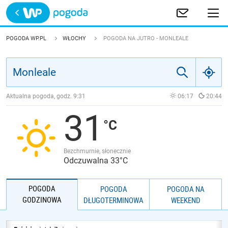
Trwa ładowanie
POLSKA
POGODA WP.PL
WŁOCHY
POGODA NA JUTRO - MONLEALE
EUROPA
ŚWIAT
Aktualna pogoda, godz.
9:31
06:17
20:44
31
JAKOŚĆ POWIETRZA
Bezchmurnie, słonecznie
Odczuwalna 33°C
POGODA
POGODA
POGODA NA
GODZINOWA
DŁUGOTERMINOWA
WEEKEND