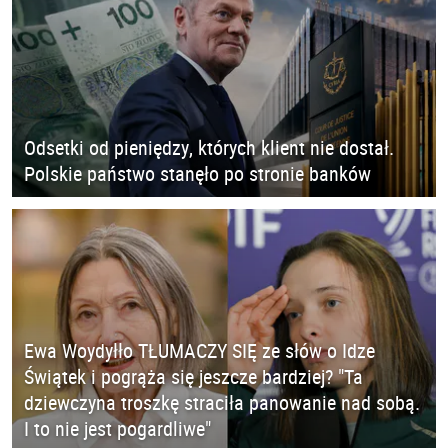
Odsetki od pieniędzy, których klient nie dostał.
Polskie państwo stanęło po stronie banków
Ewa Woydyłło TŁUMACZY SIĘ ze słów o Idze
Świątek i pogrąża się jeszcze bardziej? "Ta
dziewczyna troszkę straciła panowanie nad sobą.
I to nie jest pogardliwe"