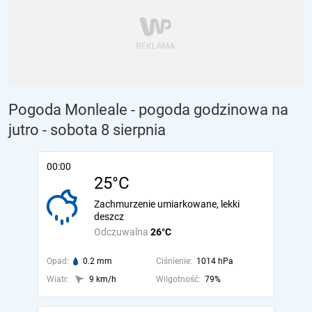
Pogoda Monleale - pogoda godzinowa na
jutro
- sobota 8 sierpnia
00:00
25°C
Zachmurzenie umiarkowane, lekki
deszcz
Odczuwalna
26°C
Opad:
0.2 mm
Ciśnienie:
1014 hPa
Wiatr:
9 km/h
Wilgotność:
79%