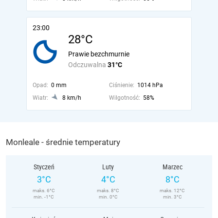
23:00
28°C
Prawie bezchmurnie
Odczuwalna
31°C
Opad:
0 mm
Ciśnienie:
1014 hPa
Wiatr:
8 km/h
Wilgotność:
58%
Monleale - średnie temperatury
Styczeń
Luty
Marzec
3°C
4°C
8°C
maks. 6°C
maks. 8°C
maks. 12°C
min. -1°C
min. 0°C
min. 3°C