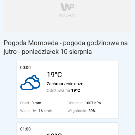
Pogoda Momoeda - pogoda godzinowa na
jutro
- poniedziałek 10 sierpnia
00:00
19°C
Zachmurzenie duże
Odczuwalna
19°C
Opad:
0 mm
Ciśnienie:
1007 hPa
Wiatr:
16 km/h
Wilgotność:
89%
01:00