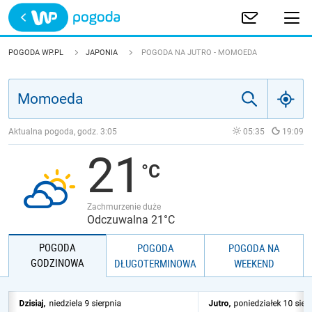
Trwa ładowanie
POLSKA
POGODA WP.PL
JAPONIA
POGODA NA JUTRO - MOMOEDA
EUROPA
ŚWIAT
Aktualna pogoda, godz.
3:05
05:35
19:09
21
JAKOŚĆ POWIETRZA
Zachmurzenie duże
Odczuwalna 21°C
POGODA
POGODA
POGODA NA
GODZINOWA
DŁUGOTERMINOWA
WEEKEND