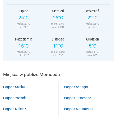
Lipiec
Sierpień
Wrzesień
25°C
25°C
22°C
maks. 27°C
maks. 28°C
maks. 25°C
min. 20°C
min. 21°C
min. 17°C
Październik
Listopad
Grudzień
16°C
11°C
5°C
maks. 20°C
maks. 14°C
maks. 8°C
min. 11°C
min. 5°C
min. 0°C
Miejsca w pobliżu Momoeda
Pogoda Saichō
Pogoda Shitagiri
Pogoda Yoshida
Pogoda Tokoroono
Pogoda Nakagō
Pogoda Suginotsuru