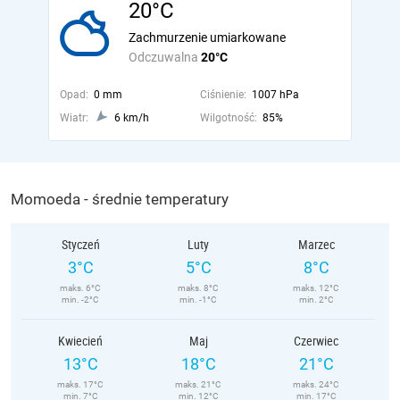
20°C
Zachmurzenie umiarkowane
Odczuwalna
20°C
Opad:
0 mm
Ciśnienie:
1007 hPa
Wiatr:
6 km/h
Wilgotność:
85%
Momoeda - średnie temperatury
Styczeń
Luty
Marzec
3°C
5°C
8°C
maks. 6°C
maks. 8°C
maks. 12°C
min. -2°C
min. -1°C
min. 2°C
Kwiecień
Maj
Czerwiec
13°C
18°C
21°C
maks. 17°C
maks. 21°C
maks. 24°C
min. 7°C
min. 12°C
min. 17°C