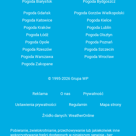
Pogoda Białystok
Pogoda Bydgoszcz
Pogoda Gdańsk
Pogoda Gorzów Wielkopolski
Pogoda Katowice
Pogoda Kielce
Pogoda Kraków
Pogoda Lublin
Pogoda Łódź
Pogoda Olsztyn
Pogoda Opole
Pogoda Poznań
Pogoda Rzeszów
Pogoda Szczecin
Pogoda Warszawa
Pogoda Wrocław
Pogoda Zakopane
© 1995-2026 Grupa WP
Reklama
O nas
Prywatność
Ustawienia prywatności
Regulamin
Mapa strony
Źródło danych: WeatherOnline
Pobieranie, zwielokrotnianie, przechowywanie lub jakiekolwiek inne
wykorzystywanie treści dostępnych w niniejszym serwisie - bez