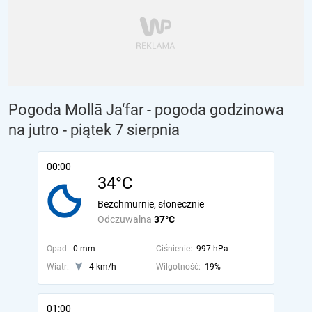
Pogoda Mollā Ja‘far - pogoda godzinowa
na jutro
- piątek 7 sierpnia
00:00
34°C
Bezchmurnie, słonecznie
Odczuwalna
37°C
Opad:
0 mm
Ciśnienie:
997 hPa
Wiatr:
4 km/h
Wilgotność:
19%
01:00