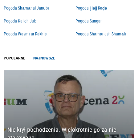
Pogoda Shāmār al Janūbī
Pogoda Ḩājj Raḑā
Pogoda Kalleh Jūb
Pogoda Sungar
Pogoda Wasmī ar Rakhīs
Pogoda Shāmār ash Shamālī
POPULARNE
NAJNOWSZE
Nie krył pochodzenia. Wielokrotnie go za nie
atakowano