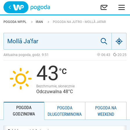
Trwa ładowanie
POLSKA
POGODA WP.PL
IRAN
POGODA NA JUTRO - MOLLĀ JA‘FAR
EUROPA
ŚWIAT
Aktualna pogoda, godz.
9:51
06:43
20:25
43
JAKOŚĆ POWIETRZA
Bezchmurnie, słonecznie
Odczuwalna 48°C
POGODA
POGODA
POGODA NA
GODZINOWA
DŁUGOTERMINOWA
WEEKEND