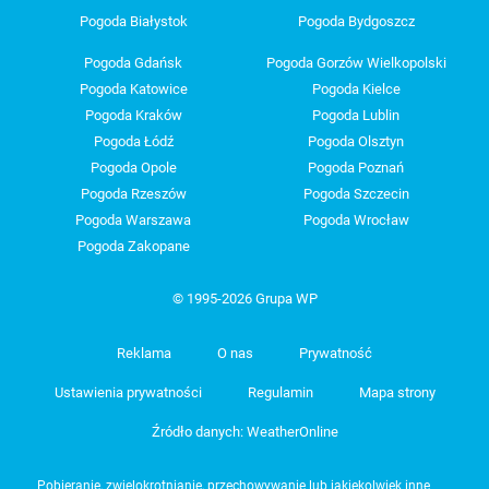
Pogoda Białystok
Pogoda Bydgoszcz
Pogoda Gdańsk
Pogoda Gorzów Wielkopolski
Pogoda Katowice
Pogoda Kielce
Pogoda Kraków
Pogoda Lublin
Pogoda Łódź
Pogoda Olsztyn
Pogoda Opole
Pogoda Poznań
Pogoda Rzeszów
Pogoda Szczecin
Pogoda Warszawa
Pogoda Wrocław
Pogoda Zakopane
© 1995-2026 Grupa WP
Reklama
O nas
Prywatność
Ustawienia prywatności
Regulamin
Mapa strony
Źródło danych: WeatherOnline
Pobieranie, zwielokrotnianie, przechowywanie lub jakiekolwiek inne