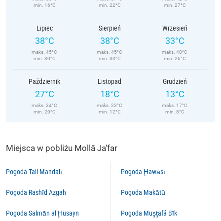
min. 16°C
min. 22°C
min. 27°C
Lipiec
Sierpień
Wrzesień
38°C
38°C
33°C
maks. 45°C
maks. 45°C
maks. 40°C
min. 30°C
min. 30°C
min. 26°C
Październik
Listopad
Grudzień
27°C
18°C
13°C
maks. 34°C
maks. 23°C
maks. 17°C
min. 20°C
min. 12°C
min. 8°C
Miejsca w pobliżu Mollā Ja‘far
Pogoda Tall Mandalī
Pogoda Ḩawāsī
Pogoda Rashīd Azgah
Pogoda Makātū
Pogoda Salmān al Ḩusayn
Pogoda Muşţafá Bīk