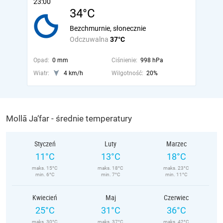
23:00
34°C
Bezchmurnie, słonecznie
Odczuwalna
37°C
Opad:
0 mm
Ciśnienie:
998 hPa
Wiatr:
4 km/h
Wilgotność:
20%
Mollā Ja‘far - średnie temperatury
Styczeń
Luty
Marzec
11°C
13°C
18°C
maks. 15°C
maks. 18°C
maks. 23°C
min. 6°C
min. 7°C
min. 11°C
Kwiecień
Maj
Czerwiec
25°C
31°C
36°C
maks. 30°C
maks. 37°C
maks. 42°C