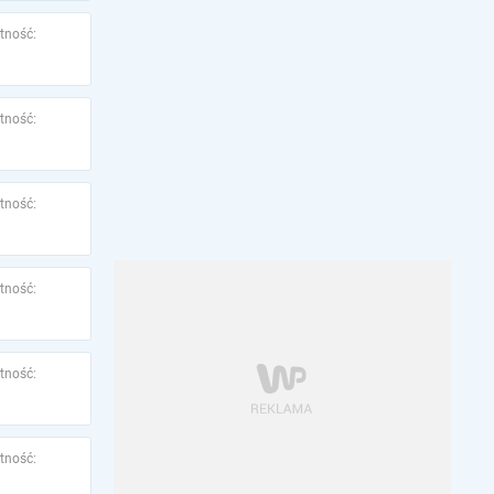
tność:
tność:
tność:
tność:
tność:
tność: