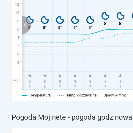
12°
10°
8°
6°
4°
2°
0°
-2°
km/h
Temperatura
Temp. odczuwalna
Opady w mm:
Pogoda Mojinete - pogoda godzinowa 