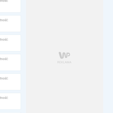
tność:
tność:
tność:
tność:
tność:
tność: