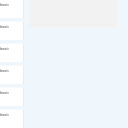
tność:
tność:
tność:
tność:
tność:
tność: