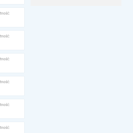
tność:
tność:
tność:
tność:
tność:
tność: