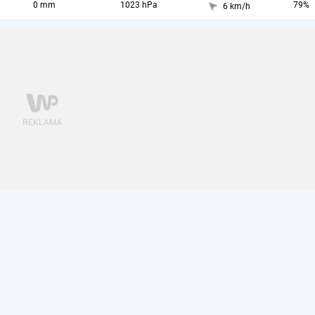
0 mm
1023 hPa
79%
6 km/h