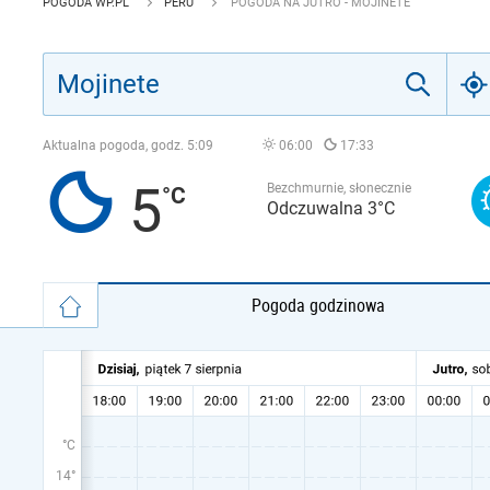
POGODA WP.PL
PERU
POGODA NA JUTRO - MOJINETE
Aktualna pogoda, godz.
5:09
06:00
17:33
5
Bezchmurnie, słonecznie
Odczuwalna 3°C
Pogoda godzinowa
°C
14°