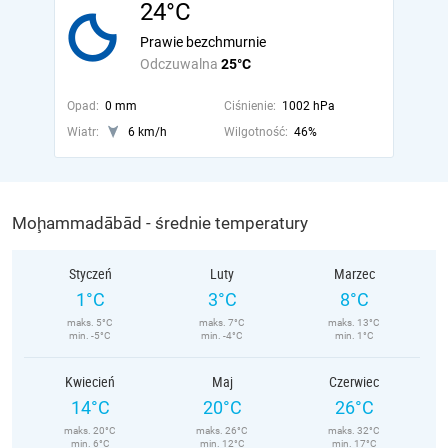
24°C
Prawie bezchmurnie
Odczuwalna
25°C
Opad:
0 mm
Ciśnienie:
1002 hPa
Wiatr:
6 km/h
Wilgotność:
46%
Moḩammadābād - średnie temperatury
Styczeń
Luty
Marzec
1°C
3°C
8°C
maks. 5°C
maks. 7°C
maks. 13°C
min. -5°C
min. -4°C
min. 1°C
Kwiecień
Maj
Czerwiec
14°C
20°C
26°C
maks. 20°C
maks. 26°C
maks. 32°C
min. 6°C
min. 12°C
min. 17°C