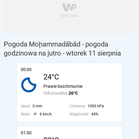
Pogoda Moḩammadābād - pogoda
godzinowa na jutro
- wtorek 11 sierpnia
00:00
24°C
Prawie bezchmurnie
Odczuwalna
26°C
Opad:
0 mm
Ciśnienie:
1000 hPa
Wiatr:
6 km/h
Wilgotność:
44%
01:00