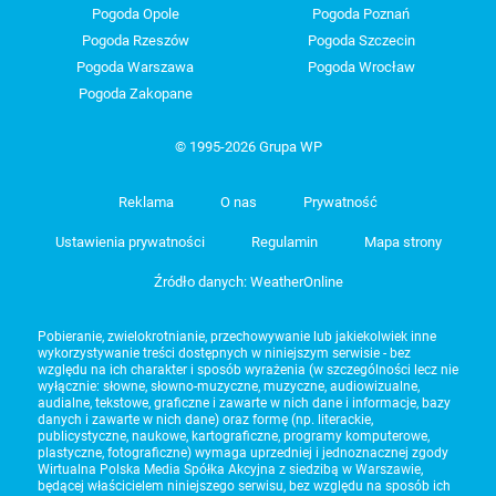
Pogoda Opole
Pogoda Poznań
Pogoda Rzeszów
Pogoda Szczecin
Pogoda Warszawa
Pogoda Wrocław
Pogoda Zakopane
© 1995-2026 Grupa WP
Reklama
O nas
Prywatność
Ustawienia prywatności
Regulamin
Mapa strony
Źródło danych: WeatherOnline
Pobieranie, zwielokrotnianie, przechowywanie lub jakiekolwiek inne
wykorzystywanie treści dostępnych w niniejszym serwisie - bez
względu na ich charakter i sposób wyrażenia (w szczególności lecz nie
wyłącznie: słowne, słowno-muzyczne, muzyczne, audiowizualne,
audialne, tekstowe, graficzne i zawarte w nich dane i informacje, bazy
danych i zawarte w nich dane) oraz formę (np. literackie,
publicystyczne, naukowe, kartograficzne, programy komputerowe,
plastyczne, fotograficzne) wymaga uprzedniej i jednoznacznej zgody
Wirtualna Polska Media Spółka Akcyjna z siedzibą w Warszawie,
będącej właścicielem niniejszego serwisu, bez względu na sposób ich