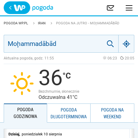
Trwa ładowanie
POLSKA
POGODA WP.PL
IRAN
POGODA NA JUTRO - MOḨAMMADĀBĀD
EUROPA
ŚWIAT
Aktualna pogoda, godz.
11:55
06:23
20:05
36
JAKOŚĆ POWIETRZA
Bezchmurnie, słonecznie
Odczuwalna 41°C
POGODA
POGODA
POGODA NA
GODZINOWA
DŁUGOTERMINOWA
WEEKEND