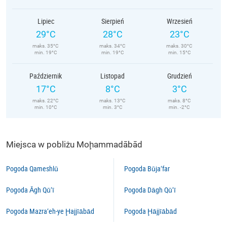
Lipiec
Sierpień
Wrzesień
29°C
28°C
23°C
maks. 35°C
maks. 34°C
maks. 30°C
min. 19°C
min. 19°C
min. 15°C
Październik
Listopad
Grudzień
17°C
8°C
3°C
maks. 22°C
maks. 13°C
maks. 8°C
min. 10°C
min. 3°C
min. -2°C
Miejsca w pobliżu Moḩammadābād
Pogoda Qameshlū
Pogoda Būja‘far
Pogoda Āgh Qū’ī
Pogoda Dāgh Qū’ī
Pogoda Mazra‘eh-ye Ḩajjīābād
Pogoda Ḩājjīābād