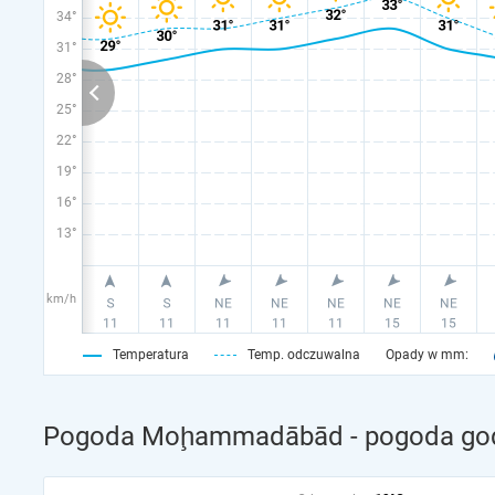
34°
31°
28°
25°
22°
19°
16°
13°
km/h
Temperatura
Temp. odczuwalna
Opady w mm:
Pogoda Moḩammadābād - pogoda godz