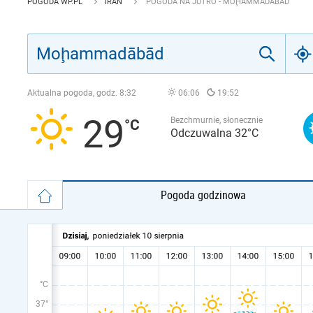
POGODA WP.PL
IRAN
POGODA NA JUTRO - MOḨAMMADĀBĀD
Aktualna pogoda, godz.
8:32
06:06
19:52
29
Bezchmurnie, słonecznie
Odczuwalna 32°C
Pogoda godzinowa
°C
37°