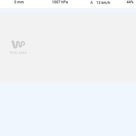
0 mm
1007 hPa
44%
13 km/h