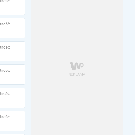
tność:
tność:
tność:
tność:
tność:
tność: