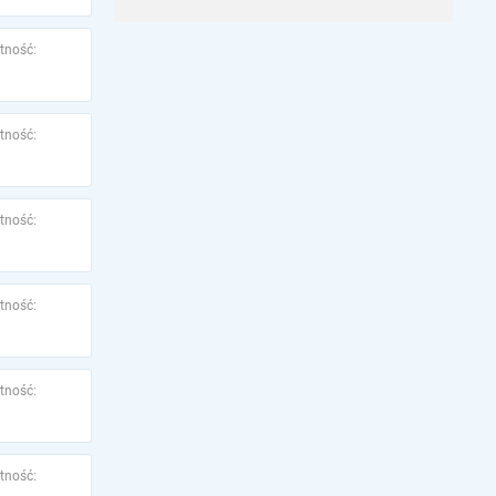
tność:
tność:
tność:
tność:
tność:
tność: