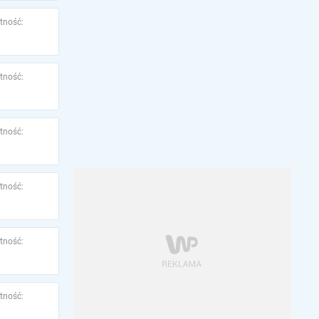
tność:
tność:
tność:
tność:
tność:
tność: