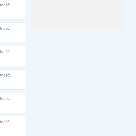
tność:
tność:
tność:
tność:
tność:
tność: