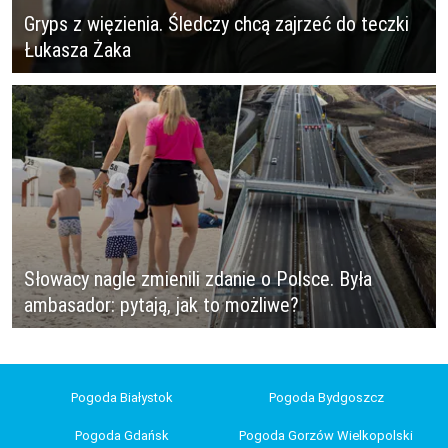
Gryps z więzienia. Śledczy chcą zajrzeć do teczki
Łukasza Żaka
Słowacy nagle zmienili zdanie o Polsce. Była
ambasador: pytają, jak to możliwe?
Pogoda Białystok
Pogoda Bydgoszcz
Pogoda Gdańsk
Pogoda Gorzów Wielkopolski