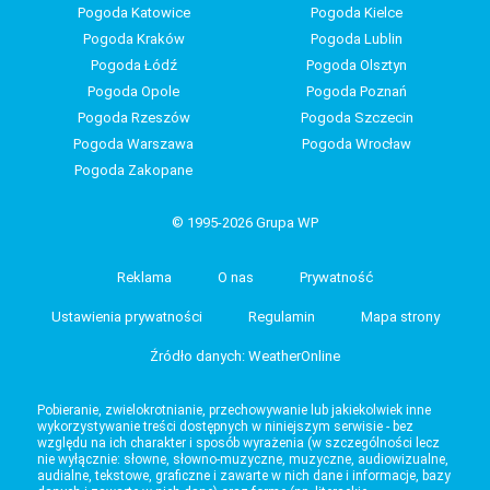
Pogoda Katowice
Pogoda Kielce
Pogoda Kraków
Pogoda Lublin
Pogoda Łódź
Pogoda Olsztyn
Pogoda Opole
Pogoda Poznań
Pogoda Rzeszów
Pogoda Szczecin
Pogoda Warszawa
Pogoda Wrocław
Pogoda Zakopane
© 1995-2026 Grupa WP
Reklama
O nas
Prywatność
Ustawienia prywatności
Regulamin
Mapa strony
Źródło danych: WeatherOnline
Pobieranie, zwielokrotnianie, przechowywanie lub jakiekolwiek inne
wykorzystywanie treści dostępnych w niniejszym serwisie - bez
względu na ich charakter i sposób wyrażenia (w szczególności lecz
nie wyłącznie: słowne, słowno-muzyczne, muzyczne, audiowizualne,
audialne, tekstowe, graficzne i zawarte w nich dane i informacje, bazy