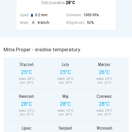
Odczuwalna
28°C
Opad:
0.2 mm
Ciśnienie:
1005 hPa
Wiatr:
8 km/h
Wilgotność:
92%
Mitia Proper - średnie temperatury
Styczeń
Luty
Marzec
25°C
25°C
26°C
maks. 28°C
maks. 29°C
maks. 30°C
min. 20°C
min. 20°C
min. 22°C
Kwiecień
Maj
Czerwiec
28°C
28°C
28°C
maks. 32°C
maks. 32°C
maks. 30°C
min. 23°C
min. 24°C
min. 24°C
Lipiec
Sierpień
Wrzesień