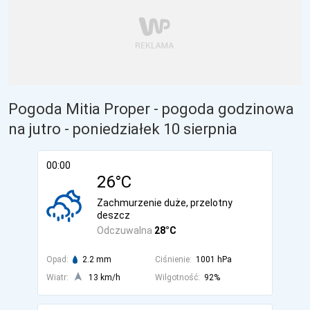
Pogoda Mitia Proper - pogoda godzinowa
na jutro
- poniedziałek 10 sierpnia
00:00
26°C
Zachmurzenie duże, przelotny
deszcz
Odczuwalna
28°C
Opad:
2.2 mm
Ciśnienie:
1001 hPa
Wiatr:
13 km/h
Wilgotność:
92%