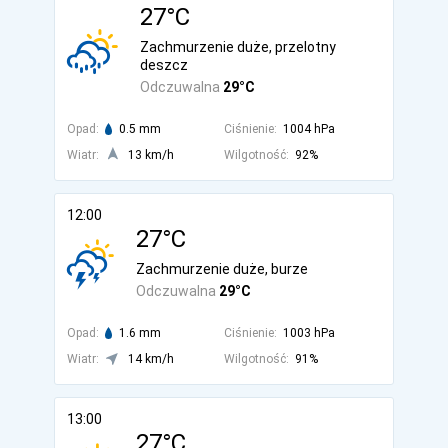
27°C
Zachmurzenie duże, przelotny
deszcz
Odczuwalna
29°C
Opad:
0.5 mm
Ciśnienie:
1004 hPa
Wiatr:
13 km/h
Wilgotność:
92%
12:00
27°C
Zachmurzenie duże, burze
Odczuwalna
29°C
Opad:
1.6 mm
Ciśnienie:
1003 hPa
Wiatr:
14 km/h
Wilgotność:
91%
13:00
27°C