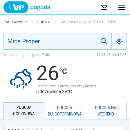
Trwa ładowanie
POLSKA
POGODA WP.PL
FILIPINY
POGODA NA JUTRO - MITIA PROPER
EUROPA
ŚWIAT
Aktualna pogoda, godz.
7:40
05:43
18:25
26
JAKOŚĆ POWIETRZA
Zachmurzenie duże, przelotny deszcz
Odczuwalna 28°C
POGODA
POGODA
POGODA NA
GODZINOWA
DŁUGOTERMINOWA
WEEKEND