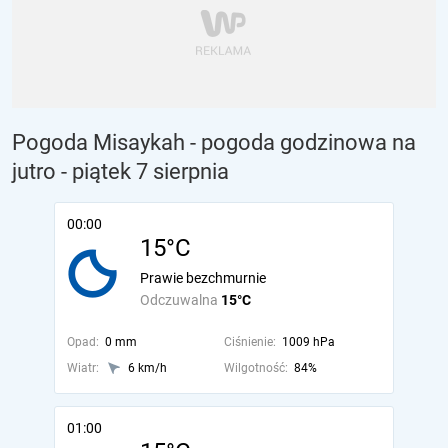
Pogoda Misaykah - pogoda godzinowa na
jutro
- piątek 7 sierpnia
00:00
15°C
Prawie bezchmurnie
Odczuwalna
15°C
Opad:
0 mm
Ciśnienie:
1009 hPa
Wiatr:
6 km/h
Wilgotność:
84%
01:00