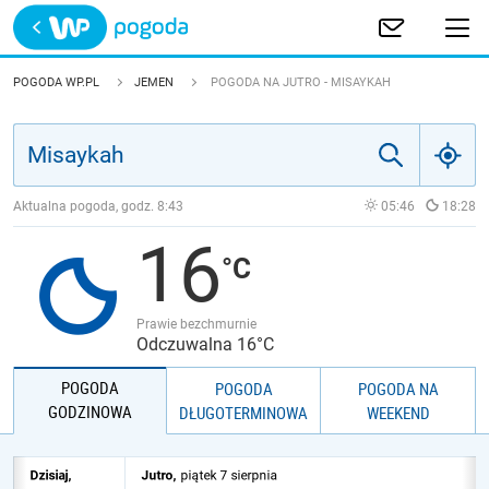
Trwa ładowanie
POLSKA
POGODA WP.PL
JEMEN
POGODA NA JUTRO - MISAYKAH
EUROPA
ŚWIAT
Aktualna pogoda, godz.
8:43
05:46
18:28
16
JAKOŚĆ POWIETRZA
Prawie bezchmurnie
Odczuwalna 16°C
POGODA
POGODA
POGODA NA
GODZINOWA
DŁUGOTERMINOWA
WEEKEND