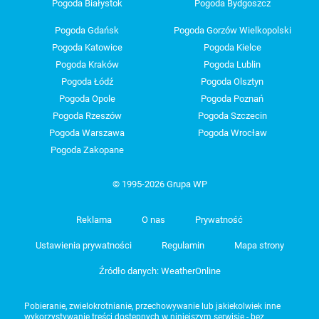
Pogoda Białystok
Pogoda Bydgoszcz
Pogoda Gdańsk
Pogoda Gorzów Wielkopolski
Pogoda Katowice
Pogoda Kielce
Pogoda Kraków
Pogoda Lublin
Pogoda Łódź
Pogoda Olsztyn
Pogoda Opole
Pogoda Poznań
Pogoda Rzeszów
Pogoda Szczecin
Pogoda Warszawa
Pogoda Wrocław
Pogoda Zakopane
© 1995-2026 Grupa WP
Reklama
O nas
Prywatność
Ustawienia prywatności
Regulamin
Mapa strony
Źródło danych: WeatherOnline
Pobieranie, zwielokrotnianie, przechowywanie lub jakiekolwiek inne
wykorzystywanie treści dostępnych w niniejszym serwisie - bez