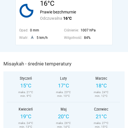
16°C
Prawie bezchmurnie
Odczuwalna
16°C
Opad:
0 mm
Ciśnienie:
1007 hPa
Wiatr:
5 km/h
Wilgotność:
84%
Misaykah - średnie temperatury
Styczeń
Luty
Marzec
15°C
17°C
18°C
maks. 21°C
maks. 23°C
maks. 24°C
min. 9°C
min. 10°C
min. 12°C
Kwiecień
Maj
Czerwiec
19°C
20°C
21°C
maks. 24°C
maks. 26°C
maks. 27°C
min. 13°C
min. 14°C
min. 15°C