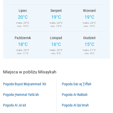
Lipiec
Sierpień
Wrzesień
20°C
19°C
19°C
maks. 25°C
maks. 24°C
maks. 24°C
min. 15°C
min. 15°C
min. 13°C
Październik
Listopad
Grudzień
18°C
16°C
15°C
maks. 24°C
maks. 22°C
maks. 21°C
min. 11°C
min. 9°C
min. 9°C
Miejsca w pobliżu Misaykah
Pogoda Buyūt Muḩammad ‘Alī
Pogoda Dār aţ Ţiffah
Pogoda Ḩammat Yafā‘ah
Pogoda Ar Rukbah
Pogoda Al Ja‘ad
Pogoda Al Qā’imah