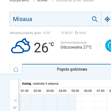
POGODA WP.PL
FILIPINY
POGODA NA JUTRO - MISAUA
Aktualna pogoda, godz.
12:55
05:37
18:01
26
Zachmurzenie duże
Odczuwalna 27°C
Pogoda godzinowa
°C
38°