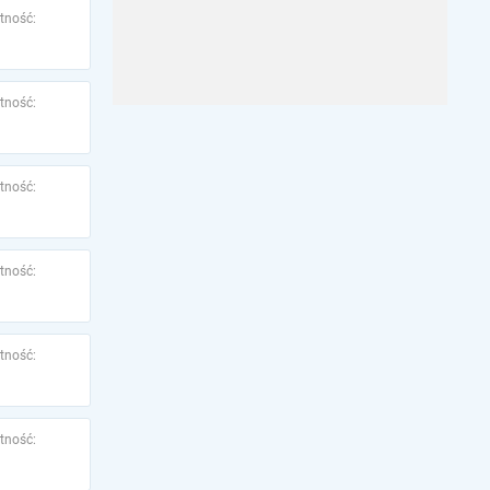
tność:
tność:
tność:
tność:
tność:
tność: