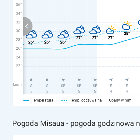
36°
34°
32°
30°
28°
26°
24°
22°
km/h
Temperatura
Temp. odczuwalna
Opady w mm:
Pogoda Misaua - pogoda godzinowa na