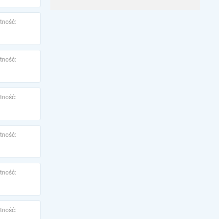
tność:
tność:
tność:
tność:
tność:
tność: