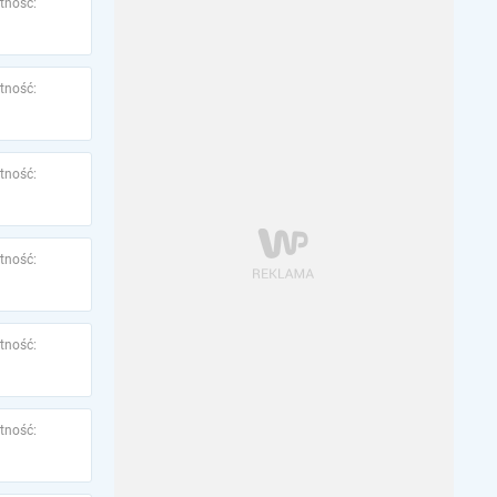
tność:
tność:
tność:
tność:
tność:
tność: