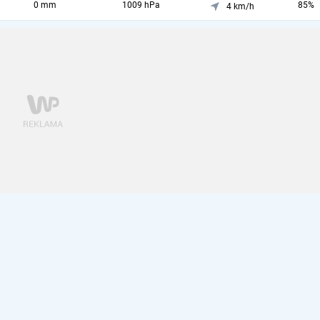
0 mm
1009 hPa
85%
4 km/h