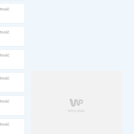
tność:
tność:
tność:
tność:
tność:
tność: