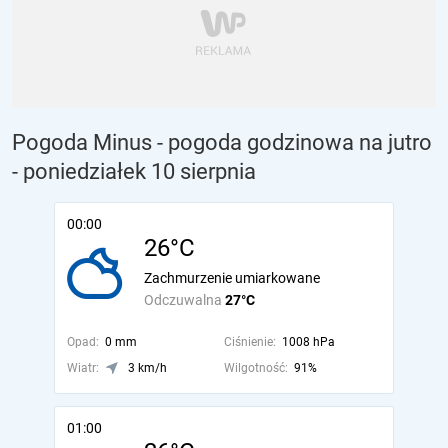
Pogoda Minus - pogoda godzinowa na jutro
- poniedziałek 10 sierpnia
00:00
26°C
Zachmurzenie umiarkowane
Odczuwalna
27°C
Opad:
0 mm
Ciśnienie:
1008 hPa
Wiatr:
3 km/h
Wilgotność:
91%
01:00