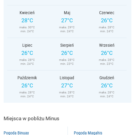
Kwiecień
Maj
Czerwiec
28°C
27°C
26°C
maks. 30°C
maks. 29°C
maks. 28°C
min. 24°C
min. 24°C
min. 24°C
Lipiec
Sierpień
Wrzesień
26°C
26°C
26°C
maks. 28°C
maks. 28°C
maks. 28°C
min. 24°C
min. 23°C
min. 23°C
Październik
Listopad
Grudzień
26°C
27°C
26°C
maks. 28°C
maks. 28°C
maks. 28°C
min. 24°C
min. 24°C
min. 24°C
Miejsca w pobliżu Minus
Pogoda Binuay
Pogoda Magahis