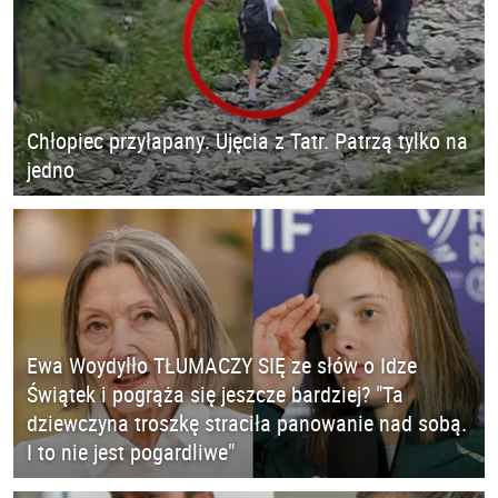
Chłopiec przyłapany. Ujęcia z Tatr. Patrzą tylko na
jedno
Ewa Woydyłło TŁUMACZY SIĘ ze słów o Idze
Świątek i pogrąża się jeszcze bardziej? "Ta
dziewczyna troszkę straciła panowanie nad sobą.
I to nie jest pogardliwe"