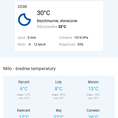
23:00
30°C
Bezchmurnie, słonecznie
Odczuwalna
32°C
Opad:
0 mm
Ciśnienie:
1014 hPa
Wiatr:
12 km/h
Wilgotność:
55%
Milo - średnie temperatury
Styczeń
Luty
Marzec
6°C
8°C
13°C
maks. 12°C
maks. 15°C
maks. 19°C
min. 2°C
min. 4°C
min. 8°C
Kwiecień
Maj
Czerwiec
17°C
22°C
26°C