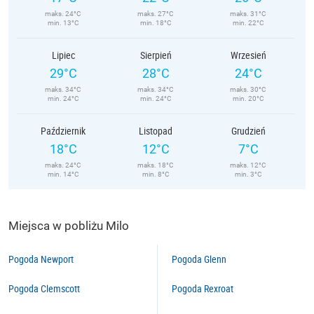
maks. 24°C
maks. 27°C
maks. 31°C
min. 13°C
min. 18°C
min. 22°C
Lipiec
Sierpień
Wrzesień
29°C
28°C
24°C
maks. 34°C
maks. 34°C
maks. 30°C
min. 24°C
min. 24°C
min. 20°C
Październik
Listopad
Grudzień
18°C
12°C
7°C
maks. 24°C
maks. 18°C
maks. 12°C
min. 14°C
min. 8°C
min. 3°C
Miejsca w pobliżu Milo
Pogoda Newport
Pogoda Glenn
Pogoda Clemscott
Pogoda Rexroat