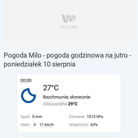
Pogoda Milo - pogoda godzinowa na jutro
-
poniedziałek 10 sierpnia
00:00
27°C
Bezchmurnie, słonecznie
Odczuwalna
29°C
Opad:
0 mm
Ciśnienie:
1015 hPa
Wiatr:
11 km/h
Wilgotność:
63%