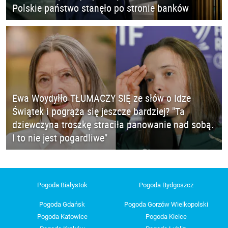
Polskie państwo stanęło po stronie banków
Ewa Woydyłło TŁUMACZY SIĘ ze słów o Idze
Świątek i pogrąża się jeszcze bardziej? "Ta
dziewczyna troszkę straciła panowanie nad sobą.
I to nie jest pogardliwe"
Pogoda Białystok
Pogoda Bydgoszcz
Pogoda Gdańsk
Pogoda Gorzów Wielkopolski
Pogoda Katowice
Pogoda Kielce