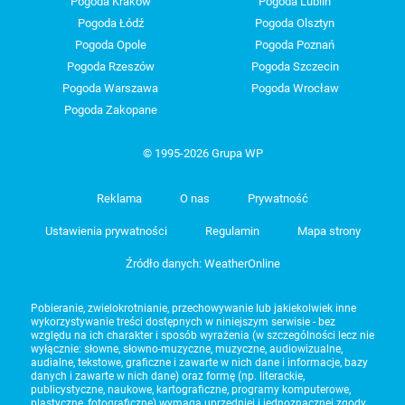
Pogoda Kraków
Pogoda Lublin
Pogoda Łódź
Pogoda Olsztyn
Pogoda Opole
Pogoda Poznań
Pogoda Rzeszów
Pogoda Szczecin
Pogoda Warszawa
Pogoda Wrocław
Pogoda Zakopane
© 1995-2026 Grupa WP
Reklama
O nas
Prywatność
Ustawienia prywatności
Regulamin
Mapa strony
Źródło danych: WeatherOnline
Pobieranie, zwielokrotnianie, przechowywanie lub jakiekolwiek inne
wykorzystywanie treści dostępnych w niniejszym serwisie - bez
względu na ich charakter i sposób wyrażenia (w szczególności lecz nie
wyłącznie: słowne, słowno-muzyczne, muzyczne, audiowizualne,
audialne, tekstowe, graficzne i zawarte w nich dane i informacje, bazy
danych i zawarte w nich dane) oraz formę (np. literackie,
publicystyczne, naukowe, kartograficzne, programy komputerowe,
plastyczne, fotograficzne) wymaga uprzedniej i jednoznacznej zgody