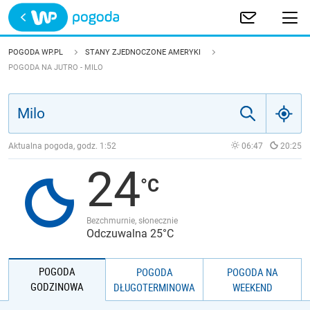
Trwa ładowanie
POLSKA
POGODA WP.PL
STANY ZJEDNOCZONE AMERYKI
POGODA NA JUTRO - MILO
EUROPA
ŚWIAT
Aktualna pogoda, godz.
1:52
06:47
20:25
JAKOŚĆ POWIETRZA
24
Bezchmurnie, słonecznie
Odczuwalna 25°C
POGODA
POGODA
POGODA NA
GODZINOWA
DŁUGOTERMINOWA
WEEKEND