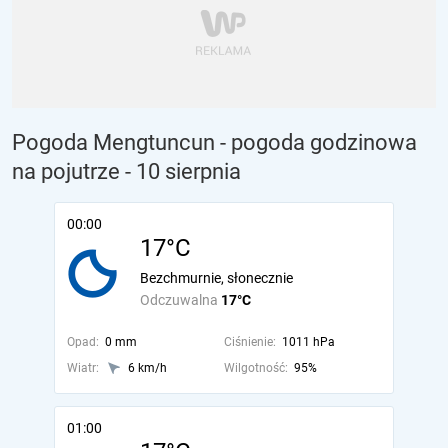
Pogoda Mengtuncun - pogoda godzinowa
na pojutrze
- 10 sierpnia
00:00
17°C
Bezchmurnie, słonecznie
Odczuwalna
17°C
Opad:
0 mm
Ciśnienie:
1011 hPa
Wiatr:
6 km/h
Wilgotność:
95%
01:00