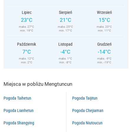
Lipiec
Sierpień
Wrzesień
23°C
21°C
15°C
maks. 27°C
maks. 25°C
maks. 20°C
min. 19°C
min. 17°C
min. 11°C
Październik
Listopad
Grudzień
7°C
-4°C
-14°C
maks. 12°C
maks. 1°C
maks. -9°C
min. 2°C
min. -8°C
min. -19°C
Miejsca w pobliżu Mengtuncun
Pogoda Taihetun
Pogoda Taijitun
Pogoda Lianhetun
Pogoda Chejiaman
Pogoda Shangying
Pogoda Niutoucun