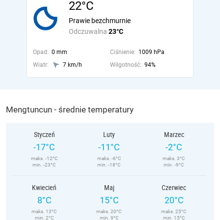
22°C
Prawie bezchmurnie
Odczuwalna
23°C
Opad:
0 mm
Ciśnienie:
1009 hPa
Wiatr:
7 km/h
Wilgotność:
94%
Mengtuncun - średnie temperatury
Styczeń
Luty
Marzec
-17°C
-11°C
-2°C
maks. -12°C
maks. -6°C
maks. 3°C
min. -23°C
min. -18°C
min. -9°C
Kwiecień
Maj
Czerwiec
8°C
15°C
20°C
maks. 13°C
maks. 20°C
maks. 25°C
min. 2°C
min. 9°C
min. 15°C