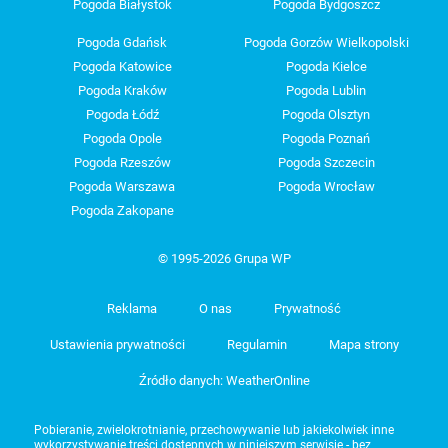
Pogoda Białystok
Pogoda Bydgoszcz
Pogoda Gdańsk
Pogoda Gorzów Wielkopolski
Pogoda Katowice
Pogoda Kielce
Pogoda Kraków
Pogoda Lublin
Pogoda Łódź
Pogoda Olsztyn
Pogoda Opole
Pogoda Poznań
Pogoda Rzeszów
Pogoda Szczecin
Pogoda Warszawa
Pogoda Wrocław
Pogoda Zakopane
© 1995-2026 Grupa WP
Reklama
O nas
Prywatność
Ustawienia prywatności
Regulamin
Mapa strony
Źródło danych: WeatherOnline
Pobieranie, zwielokrotnianie, przechowywanie lub jakiekolwiek inne
wykorzystywanie treści dostępnych w niniejszym serwisie - bez