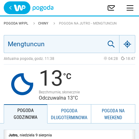
Trwa ładowanie
POLSKA
POGODA WP.PL
CHINY
POGODA NA JUTRO - MENGTUNCUN
EUROPA
ŚWIAT
Aktualna pogoda, godz.
11:38
04:28
18:47
13
JAKOŚĆ POWIETRZA
Bezchmurnie, słonecznie
Odczuwalna 13°C
POGODA
POGODA
POGODA NA
GODZINOWA
DŁUGOTERMINOWA
WEEKEND