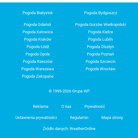
Pogoda Białystok
Pogoda Bydgoszcz
Pogoda Gdańsk
Pogoda Gorzów Wielkopolski
Pogoda Katowice
Pogoda Kielce
Pogoda Kraków
Pogoda Lublin
Pogoda Łódź
Pogoda Olsztyn
Pogoda Opole
Pogoda Poznań
Pogoda Rzeszów
Pogoda Szczecin
Pogoda Warszawa
Pogoda Wrocław
Pogoda Zakopane
© 1995-2026 Grupa WP
Reklama
O nas
Prywatność
Ustawienia prywatności
Regulamin
Mapa strony
Źródło danych: WeatherOnline