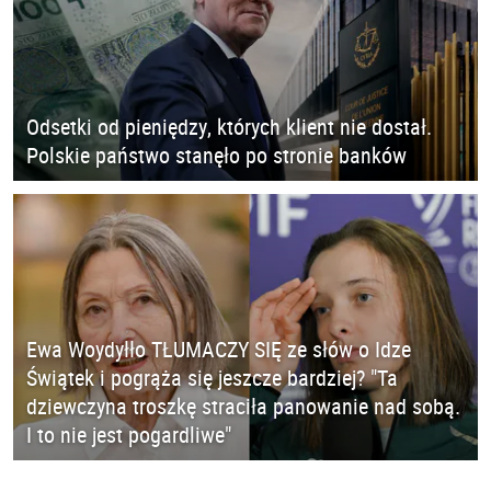
Odsetki od pieniędzy, których klient nie dostał.
Polskie państwo stanęło po stronie banków
Ewa Woydyłło TŁUMACZY SIĘ ze słów o Idze
Świątek i pogrąża się jeszcze bardziej? "Ta
dziewczyna troszkę straciła panowanie nad sobą.
I to nie jest pogardliwe"