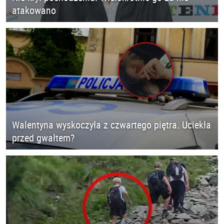
atakowano
Walentyna wyskoczyła z czwartego piętra. Uciekła
przed gwałtem?