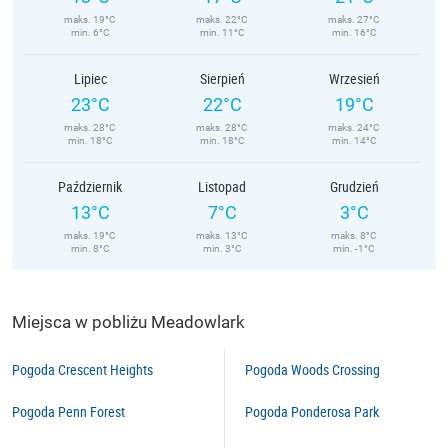
maks. 19°C
maks. 22°C
maks. 27°C
min. 6°C
min. 11°C
min. 16°C
Lipiec
Sierpień
Wrzesień
23°C
22°C
19°C
maks. 28°C
maks. 28°C
maks. 24°C
min. 18°C
min. 18°C
min. 14°C
Październik
Listopad
Grudzień
13°C
7°C
3°C
maks. 19°C
maks. 13°C
maks. 8°C
min. 8°C
min. 3°C
min. -1°C
Miejsca w pobliżu Meadowlark
Pogoda Crescent Heights
Pogoda Woods Crossing
Pogoda Penn Forest
Pogoda Ponderosa Park