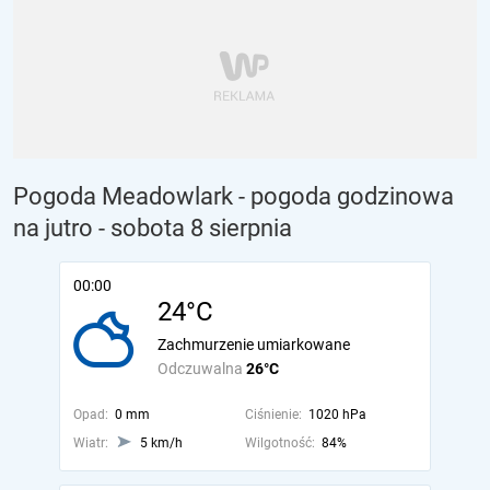
Pogoda Meadowlark - pogoda godzinowa
na jutro
- sobota 8 sierpnia
00:00
24°C
Zachmurzenie umiarkowane
Odczuwalna
26°C
Opad:
0 mm
Ciśnienie:
1020 hPa
Wiatr:
5 km/h
Wilgotność:
84%