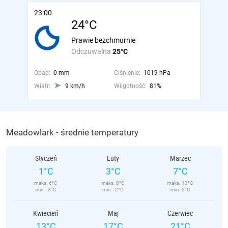
23:00
24°C
Prawie bezchmurnie
Odczuwalna
25°C
Opad:
0 mm
Ciśnienie:
1019 hPa
Wiatr:
9 km/h
Wilgotność:
81%
Meadowlark - średnie temperatury
Styczeń
Luty
Marzec
1°C
3°C
7°C
maks. 6°C
maks. 8°C
maks. 13°C
min. -3°C
min. -2°C
min. 2°C
Kwiecień
Maj
Czerwiec
13°C
17°C
21°C