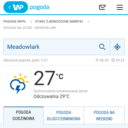
Trwa ładowanie
POLSKA
POGODA WP.PL
STANY ZJEDNOCZONE AMERYKI
POGODA NA JUTRO - MEADOWLARK
EUROPA
ŚWIAT
Aktualna pogoda, godz.
2:37
06:30
20:23
JAKOŚĆ POWIETRZA
27
Zachmurzenie umiarkowane, burze
Odczuwalna 29°C
POGODA
POGODA
POGODA NA
GODZINOWA
DŁUGOTERMINOWA
WEEKEND